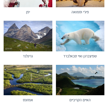
פיג'י וסמואה
יפן
שפיצברגן ואיי סבאלברד
גרינלנד
האיים הקריביים
אמזונס