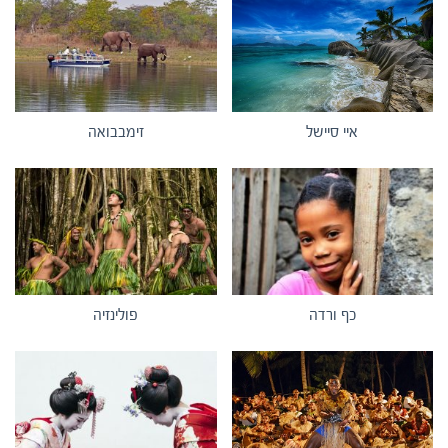
איי סיישל
זימבבואה
כף ורדה
פולינזיה