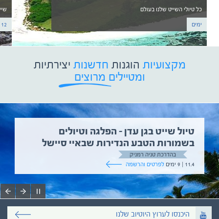
כל טיולי השייט שלנו בעולם
שיי
ימים
12 ימים
מקצועיות
הוגנות
חדשנות
יצירתיות
ומטיילים מרוצים
טיול שייט בגן עדן – הפלגה וטיולים
בשמורות הטבע הנדירות שבאיי סיישל
בהדרכת טניה רמניק
11.4 | 9 ימים
לפרטים והרשמה
היכנסו לערוץ היוטיוב שלנו