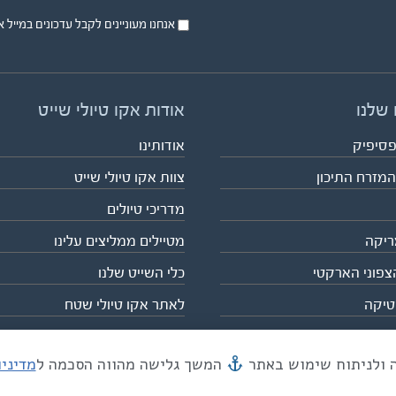
אנחנו מעוניינים לקבל עדכונים במייל או בsms על טיול
 שלנו
אודות אקו טיולי שייט
פסיפיק
אודותינו
המזרח התיכון
צוות אקו טיולי שייט
מדריכי טיולים
ריקה
מטיילים ממליצים עלינו
צפוני הארקטי
כלי השייט שלנו
טיקה
לאתר אקו טיולי שטח
המשך גלישה מהווה הסכמה ל
מדיני
מייל mail@eco.co.il
| כתובתנו המסגר 55, תל אביב