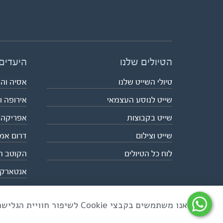
הטיולים שלנו
היעדים
טיולי השייט שלנו
אסיה וה
שייט לנוסע העצמאי
אירופה ו
שייט בקבוצות
אפריקה
שייט וצילום
דרום אמ
לוח כל הטיולים
הקוטב ה
אנטארק
אנו משתמשים בקבצי Cookie לשיפור חוויית הגלישה ולניתוח שימוש באתר
כל הזכויות שמורות לאקו טיולי שטח | טלפון 03-6879090 | פקס 03-6879099 |