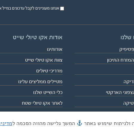
אנחנו מעוניינים לקבל עדכונים במייל או בsms על טיול
 שלנו
אודות אקו טיולי שייט
פסיפיק
אודותינו
המזרח התיכון
צוות אקו טיולי שייט
מדריכי טיולים
ריקה
מטיילים ממליצים עלינו
צפוני הארקטי
כלי השייט שלנו
טיקה
לאתר אקו טיולי שטח
המשך גלישה מהווה הסכמה ל
מדיני
מייל mail@eco.co.il
| כתובתנו המסגר 55, תל אביב