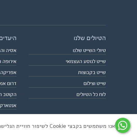
הטיולים שלנו
היעדים
טיולי השייט שלנו
אסיה וה
שייט לנוסע העצמאי
אירופה ו
שייט בקבוצות
אפריקה
שייט וצילום
דרום אמ
לוח כל הטיולים
הקוטב ה
אנטארק
אנו משתמשים בקבצי Cookie לשיפור חוויית הגלישה ולניתוח שימוש באתר
כל הזכויות שמורות לאקו טיולי שטח | טלפון 03-6879090 | פקס 03-6879099 |