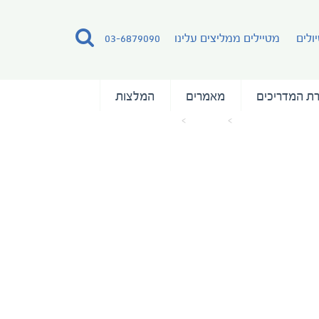
ולים
מטיילים ממליצים עלינו
03-6879090
ת המדריכים
מאמרים
המלצות
עמוד הבית
מאמרים
31may2016_sisimiut-5896