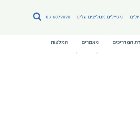
ולים
מטיילים ממליצים עלינו
03-6879090
ת המדריכים
מאמרים
המלצות
עמוד הבית
מאמרים
antarctica-tali-gefen-4