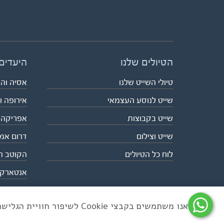
הטיולים שלנו
היעדים
טיולי השייט שלנו
אסיה וה
שייט לנוסע העצמאי
אירופה ו
שייט בקבוצות
אפריקה
שייט וצילום
דרום אמ
לוח כל הטיולים
הקוטב ה
אנטארק
אנו משתמשים בקבצי Cookie לשיפור חוויית הגלישה ולניתוח שימוש באתר
כל הזכויות שמורות לאקו טיולי שטח | טלפון 03-6879090 | פקס 03-6879099 |