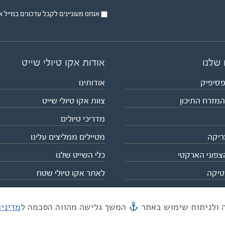
אנחנו מעוניינים לקבל עדכונים במייל או בsms על טיול
 שלנו
אודות אקו טיולי שייט
פסיפיק
אודותינו
המזרח התיכון
צוות אקו טיולי שייט
מדריכי טיולים
ריקה
מטיילים ממליצים עלינו
צפוני הארקטי
כלי השייט שלנו
טיקה
לאתר אקו טיולי שטח
המשך גלישה מהווה הסכמה ל
מדיני
מייל mail@eco.co.il
| כתובתנו המסגר 55, תל אביב