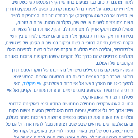
לאזור מתגברת. כיום כבר מגיעים בחודשי הקיץ האנטארקטי כשלושים
אלף תיירים בשנה על אניות ברזל מפנות קרח, בתנאים לא מפנקים (עדיין
אין ספינת אהבה לאנטארקטיקה) אך בהחלט סבירים, המספקים לתייר
תאים מחוממים לשניים או שלושה, מקלחות חמות, ארוחות טובות,
ואפילו לגימת ויסקי או יין לחמם את הלב והגוף. אניות הברזל מצוידות
בסירות זודיאק המורדות במנוף אל המים ובהם יוצאים לסיורים בין גושי
הקרח הצפים, נחיתה בחופי היבשת וביקור במושבות הקינון של פינגווינים,
אלבטרוסים, והליכה בנופי הסלעים והקרחונים של היבשת. לספינות האלו
מתלווים מדריכים שהם בדרך כלל חוקרים ששהו תקופות ארוכות באזורים
הקוטביים של העולם.
השנה יוצאת קבוצת מטיילים מישראל בהדרכתו של חוקר הטבע דנדן
בולוטין שכבר ביקר פעמיים ביבשת הזו במסעות ארוכים. המסע יוצא
למשך כ-19 יום מארץ האש אל איי דרום האטלנטיק,
איי פוקלנד
, האי
ג'ורג'יה הדרומית המשופע ביונקים ימיים ועופות האזורים הקרים, ואל איי
שטלנד וחצי האי האנטארקטי.
החוויה האנטארקטית מתחילה מתחושת המסע הימי באוקיינוס הדרומי.
שייט ארוך בים גלי אינסופי, עופות דרום האטלנטיק מגיעים משום מקום
ומלווים את האניה ואת קו המים בכנפיים פרושות הארוכות ביותר בעולם,
ובהם אלבטרוסים שדואים שבע שנים רצופות מבלי להניח את רגליהם על
פיסת יבשה. רסס של מים באוויר מסגיר לווייתנים באופק, ולהקות של
דולפינים בצבעי שחור לבן מלוות אותנו מידי פעם. לבסוף מגיעים אל