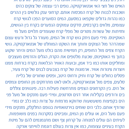
האיים ואל חצי האי אנטארקטיקה. נופים רבי עצמה של צוקים כהים
ושכבות לבנות של קרח המכסות אותם. קרחוני ענק גולשים בין ההרים
כמו נהרות גדולים שקפאו במסעם, המים הסוערים הפכו לגושי קרח
עצומים, מלווים בקרבסים, סדקים עמוקים הנפערים בקרח בין הגושים,
וחזיתות של עשרות מטרים של מפלי קרח שעומדים תלויים מעל מי
האוקיינוס. מידי פעם ניתק גוש קרח אל המים, מעורר גל גדול ורעש עצום
שמהדהד מול הצוקים וחותך את השקט המוחלט של אנטארקטיקה. גושי
הקרח צפים מול החופים, רק חמישית מהם בולט מעל המים והיתר שקוע
בתוך מי האוקיינוס, שכעת מלטפים את הקרח, הגלים והזרמים מעצבים
ומחליקים אותו כמו ביד אמן, ובועות האוויר הכלואות בקרח בורחות ממנו
ויוצרות צינורות אוויר. ארמונות של קרח בצבעים לבנים של קרח צעיר,
פסלים כחולים של קרח ותיק ודחוס היטב, ופסים שחורים של בליית
סלעים, צפים מול אנטארקטיקה, ולאט לאט מתרחקים מן החופים ונמסים
אל הים. בין הקרחונים הצפים מתרחשת פעילות רבה. פינגווינים צוללים
בים ורודפים בקלילות אחר דגים וסרטנים, ומידי פעם מזנקים אל מעל פני
הים בקפיצות משעשעות שדווקא מרמזות על צרות כמו כלב ים נמרי
שרודף אותם. כלבי הים שוחים בוירטואוזיות בגופם החלקלק, מזנקים מידי
פעם מעל הים, או עולים מן המים, ומביטים בסקרנות בפנים משופמות.
לעיתים הם עולים למנוחה על קרחון צף ושם מתנמנמים להם על מיטת
הקרח בעיניים עצומות, כמו אין צרות בעולם דוגמת לווייתני אורקה