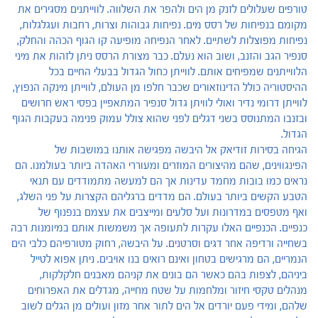
טורפים שעלולים לזנק מן הים ולהפר את השלווה. לווייתנים מסגירים את
מקומם בנפיחות של רסס מים. נפיחות גבוהות וצרות, רחבות ועגלגלות,
נפיחות מפוצלות לשתיים. לאחר הנפיחה מופיעה קו הגוף הכהה והחלק,
סנפיר הגב והזנב, ושוב הוא נעלם. כבר מצורת הרסס ניתן לזהות את מיני
הלווייתנים שמפיחים אותם. לווייתן כחול הגדול בבעלי החיים בכל
ההיסטוריה כולל הדינוזאורים שכבר חלפו מן העולם, לווייתן מינקה הנפוץ,
לווייתן דרומי נדיר ואולי לוויתן גדול סנפיר המתאפיין בפסי ראש חרושים
ובזנבו המתנוסס בשני דגלים לפני שהוא צולל עמוק פנימה בעקבות הגוף
הגדול.
הגיחה בסירות זודיאק אל היבשה מפגישה אותנו במושבות של
הפינגווינים, שהם מהיצורים המוזרים ומעוררי האהדה ביותר בעולמנו. הם
נראים כמו בובות מחמד עדינות אך הם למעשה מתמודדים עם תנאי
הטבע הקשים ביותר בעולם. הם מדדים ברגליהם הקצרות על פני השלג,
ואף מטפסים במדרונות ועל סלעים ומייצבים את עצמם בנפנוף של
כנפיים. הכנפיים האלו עקרות לתעופה אך משמשות אותם במיומנות רבה
בשחייה ורדיפה אחר דגים וסרטנים. על היבשה, רחוק מטורפיהם כלבי הים
הנמריים, הם מרגישים בטחון ואינם רואים בנו אויבים. ניתן אפוא לטייל
ביניהם, לצפות בהם כאשר הם בונים את קניהם מאבנים חלקלקות,
מנהלים טקסי חיזור ומלחמות על שטח מחייה, מגדלים את האפרוחים
שלהם, ומידי פעם יורדים אל הים לתור אחר מזון ועולים מן הגלים לשוב