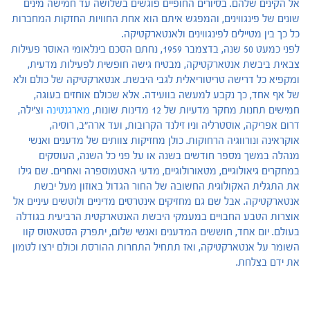
אל הקינים שלהם. בסיורים החופיים פוגשים בשלושה עד חמישה מינים
שונים של פינגווינים, והמפגש איתם הוא אחת החוויות החזקות המחברות
כל כך בין מטיילים לפינגווינים ולאנטארקטיקה.
לפני כמעט 50 שנה, בדצמבר 1959, נחתם הסכם בינלאומי האוסר פעילות
צבאית ביבשת אנטארקטיקה, מבטיח גישה חופשית לפעילות מדעית,
ומקפיא כל דרישה טריטוריאלית לגבי היבשת. אנטארקטיקה של כולם ולא
של אף אחד, כך נקבע למעשה בוועידה. אלא שכולם אוחזים בעוגה,
חמישים תחנות מחקר מדעיות של 12 מדינות שונות,
מארגנטינה
וצ'ילה,
דרום אפריקה, אוסטרליה וניו זילנד הקרובות, ועד ארה"ב, רוסיה,
אוקראינה ונורווגיה הרחוקות. כולן מחזיקות צוותים של מדענים ואנשי
מנהלה במשך מספר חודשים בשנה או על פני כל השנה, העוסקים
במחקרים גיאולוגיים, מטאורולוגיים, מדעי האטמוספרה ואחרים. שם גילו
את התגלית האקולוגית החשובה של החור הגדול באוזון מעל יבשת
אנטארקטיקה. אבל שם גם מחזיקים אינטרסים מדיניים ולוטשים עיניים אל
אוצרות הטבע החבויים במעמקי היבשת האנטארקטית הרביעית בגודלה
בעולם. יום אחד, חוששים המדענים ואנשי שלום, יתפרק הסטאטוס קוו
השומר על אנטארקטיקה, ואז תתחיל התחרות ההורסת וכולם ירצו לטמון
את ידם בצלחת.