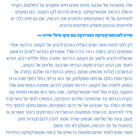
אלו. מושבות של שבעה מינים שונים חיים ומקננים על הסלעים, הקרח
והשלג ביבשת אנטארקטיקה ובאיים מדרום לקו הקוטב. הם נשענים
למחייתם על מי האוקיינוסים הלוחכים את היבשת, שם גם חיים כלבי ים
ולווייתנים הנהנים משפע הסרטנים והדגים.
שייט לאנטארקטיקה המרתקת עם אקו טיולי שייט >>>
רק לפני פחות מאה שנים הצליח האדם להגיע אל הקוטב הדרומי אחרי
מאמצים רבים. בשנת 1911 היה רואלד אמונדסן הנורווגי לאדם הראשון
שהצליח להגיע ולשוב מן הקוטב הדרומי. מסביב נפלו חללים רבים. חודש
לאחר מכן הגיע רוברט סקוט הבריטי וארבעה מלווים אל הקוטב,
והתאכזבו לגלות שהשיגו אותם. במסע ההישרדות שלהם בחזרה אל
החוף נספו כולם. ארנסט שאקלטון, אף הוא בריטי, החל בסוף שנת 1914
במסע לחצייה של הקוטב הדרומי מצפון לדרום, וספינת המפרשים שלו
נתקעה בקרח מול חופי אנטארקטיקה. שנה וחצי הוא ואנשיו נסחפו עם
הקרח הנדחס עד שהספינה שלהם התפרקה, המשיכו לצוף על גושי קרח
וסירות הצלה עד שהגיעו אל איי דרום האוקיינוס, ומשם נחלצו לבסוף בידי
ציידי לווייתנים. זהו אחד ממסעות ההישרדות המרתקים ביותר שאירעו אי
פעם. צוות של שלושה אנשים שהיה אמור להכין להם נקודות מזון
בתחנות על פני היבשת, מעולם לא חזר משם.
מאה שנים לאחר אותם מסעות הרואיים אל יבשת אנטארקטיקה התיירות