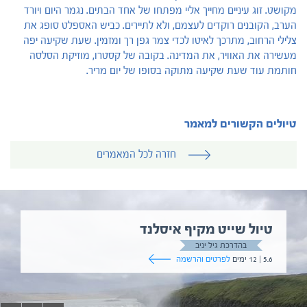
מקושט. זוג עיניים מחייך אליי מפתחו של אחד הבתים. נגמר היום ויורד
הערב, הקובנים רוקדים לעצמם, ולא לתיירים. כביש האספלט סופג את
צלילי הרחוב, מתרכך לאיטו לכדי צמר גפן רך ומזמין. שעת שקיעה יפה
מעשירה את האוויר, את המדינה. בקובה של קסטרו, מוזיקת הסלסה
חותמת עוד שעת שקיעה מתוקה בסופו של יום מריר.
טיולים הקשורים למאמר
חזרה לכל המאמרים
טיול שייט מקיף איסלנד
בהדרכת גיל יניב
5.6 | 12 ימים
לפרטים והרשמה