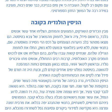
עם מקום רב לקהל. העובדה כי אין מים בבריכה, כבר שנים רבות, מעיבה
במידה רבה על המשך החזון הספורטיבי.
הניסין הולנדית בקובה
מבין הכדורים השורקים, הפצועים והמתים, הצליחו אחד עשר אנשים
בלבד, בראשם פידל, צ'ה וראול, לחמוק מהמארב של צבא בטיסטה. הם
מצאו מסתור בלב היערות הצומחים על רכס הרי הסיירה מאסטרה. שם,
בתנאי שטח, ללא סיוע בינלאומי וכמעט ללא נשק, החלו את לוחמת
הגרילה שלהם. שנתיים קשות עברו עליהם, בהם הצליחו אט אט לרכוש
תומכים מקרב האוכלוסיה. קרבות רבים התחוללו, אנשים מתו וגיבורים
נולדו. ובראשון לינואר 1959, נכנסו בגאון מנצחים כוחות המהפכה
להוואנה. בטיסטה נמלט ימים אחדים קודם לכן, וכעת היה זה תורם של
פידל וצ'ה לקיים את הבטחותיהם לקובה האחרת.
הניסין ההולנדית, גרה בביתה של מרינה בקאמגווי מזה כעשר שנים,
בתקופות של חצי שנה. חצי שנה בקובה, חצי שנה בהולנד. היא נשואה
לגבר קובני צעיר. אך היא עצמה אינה צעירה עוד, בת 71 השנה. לרוע
המזל, את עשר שנות נישואיהם מבלה בעלה בכלא קובני. המפגשים
ביניהם חודשיים, לשעתיים, בתנאי שהתנהג יפה בכלאו. את מרבית זמנה
ומרצה היא מקדישה לסידורי ביקורים ונסיונות נפל לשחרורו מהכלא. היום