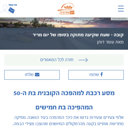
צילום: אלון קירה
קובה – שעת שקיעה מתוקה בסופו של יום מריר
מאת עומר דותן
חזרה לכל המאמרים
שתפו
שלחו
מסע רכבת למהפכה הקובנית בת ה-50
המהפיכה בת חמישים
אלפי צעירים וצעירות גדשו את כיכר המהפכה בעיר הוואנה. מוזיקה
מחרישת אוזניים בקעה מהרמקולים המיושנים שהוצבו מצידי הבמה.