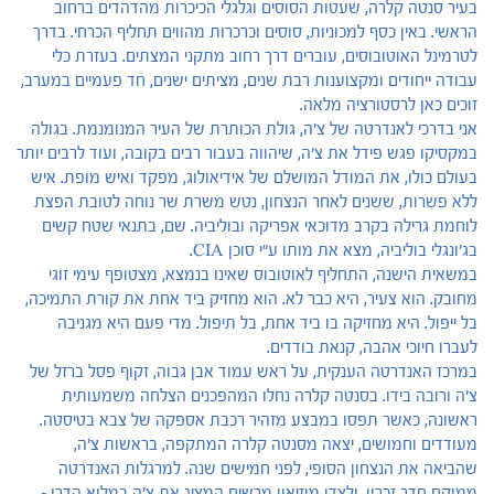
בעיר סנטה קלרה, שעטות הסוסים וגלגלי הכיכרות מהדהדים ברחוב
הראשי. באין כסף למכוניות, סוסים וכרכרות מהווים תחליף הכרחי. בדרך
לטרמינל האוטובוסים, עוברים דרך רחוב מתקני המצתים. בעזרת כלי
עבודה ייחודים ומקצוענות רבת שנים, מציתים ישנים, חד פעמיים במערב,
זוכים כאן לרסטורציה מלאה.
אני בדרכי לאנדרטה של צ'ה, גולת הכותרת של העיר המנומנמת. בגולה
במקסיקו פגש פידל את צ'ה, שיהווה בעבור רבים בקובה, ועוד לרבים יותר
בעולם כולו, את המודל המושלם של אידיאולוג, מפקד ואיש מופת. איש
ללא פשרות, ששנים לאחר הנצחון, נטש משרת שר נוחה לטובת הפצת
לוחמת גרילה בקרב מדוכאי אפריקה ובוליביה. שם, בתנאי שטח קשים
בג'ונגלי בוליביה, מצא את מותו ע"י סוכן CIA.
במשאית הישנה, התחליף לאוטובוס שאינו בנמצא, מצטופף עימי זוגי
מחובק. הוא צעיר, היא כבר לא. הוא מחזיק ביד אחת את קורת התמיכה,
בל ייפול. היא מחזיקה בו ביד אחת, בל תיפול. מדי פעם היא מגניבה
לעברו חיוכי אהבה, קנאת בודדים.
במרכז האנדרטה הענקית, על ראש עמוד אבן גבוה, זקוף פסל ברזל של
צ'ה ורובה בידו. בסנטה קלרה נחלו המהפכנים הצלחה משמעותית
ראשונה, כאשר תפסו במבצע מזהיר רכבת אספקה של צבא בטיסטה.
מעודדים וחמושים, יצאה מסנטה קלרה המתקפה, בראשות צ'ה,
שהביאה את הנצחון הסופי, לפני חמישים שנה. למרגלות האנדרטה
ממוקם חדר זכרון, ולצדו מוזיאון מרשים המציג את צ'ה במלוא הדרו -