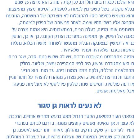
היא הולכת לבקרו ביום הולדתו, לכן קנתה עוגה. הוא מרצה 25 שנים
בכלא נוקשה, בשל פשעי מין לכאורה. לטענתה, הסיפור מצוץ מהאצבע,
והוא משמש כסיפור כיסוי להתנכלות לא מוצדקת של המשטרה, הנובעת
מקנאה אליו בשל יחסיו עימה. לאחר פרישתה של הניסין למיטתה,
משתפת אותי מרינה, בעלת הבית, במחשבותיה. היא אמנם מצרה על
כאבה של הניסין, אך מאמינה במערכת הצדק הקובני. כך או כך, הניסין
כנראה תמשיך במאבקה הבלתי מתפשר לשחרור אישה הכלוא, נתלית
נואשות בעבר שלא היה ועתיד שלא יהיה.
מרינה מתפרנסת מהשכרת חדרים, ויש לה שלוש בנות. סבה, שגר בבית
בו היא מתגוררת עכשיו, היה לפני המהפיכה עשיר, מיליונר. כחלק
מההלאמה הכללית, נלקח ממנו ממונו וביתו. עד מותו הוא הביע
התנגדות נחרצת למהפיכה. היא, מצדה, ממהרת להצהיר על חוסר עניין
או דעה פוליטית. חמישים שנות שלטון פידליסטי לא מעלימות פגיעה,
אבל מאלימות אנשים.
לא נעים לראות גן סגור
בפאתי העיר סנטיאגו, הקטר הגדול מאט ברעש מחריש אוזניים. הרכבת
לא עוצרת אך מאיטה ואנשים קופצים ממנה, בדרכם לביתם בפרברי
העיר. לעיתים רק שקים נזרקים מהחלון. מאוחר יותר יבואו לאספם. כך
חולפות להן שעתיים תמימות של עצירות פרטיות, עד לעצירה המוחלטת