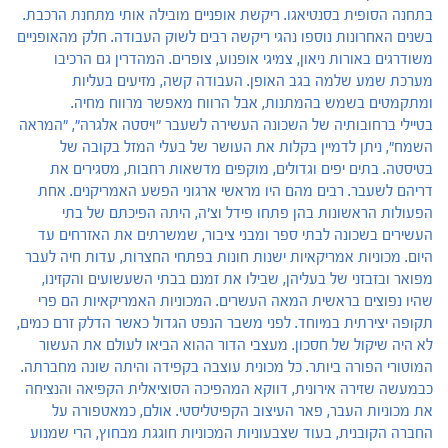
בתחנה הסופית בסנטיאגו. ריקשת אופניים מובילה אותי מתחנת הרכבת.
בשנים האחרונות נוספו נהגי ריקשה רבים לשוק העבודה. חלק מהאופניים
משודרגים באורות ניאון, צמיגי אופנוע, צופרים. המהדרין גם הרכיבו
מערכת שמע שלמה בגב האופן. העבודה קשה, מזיעים בעליות
ומתקמטים בשמש בהמתנות, אבל הרווח מאפשר מרווח מחיה.
בטיילי ברחובותיה של השכונה העשירה לשעבר "ויסטה אלגרה", "המראה
השמח", ניתן לדמיין בקלות את העושר של בעלי המזל בקובה של
בטיסטה. בתים יפים וגדולים, מוקפים מדשאות רחבות, מסגירים את
דריהם לשעבר. רבים מהם היו מראשי ארגוני הפשע האמריקנים. אחת
הפעולות הראשונות בהן פתחו פידל וצ'ה, היתה הפיכתם של בתי
העשירים בשכונה לבתי ספר ומבני ציבור, שמשרתים את האזרחים עד
היום. מכוניות אמריקאיות ישנות חונות בפתחי החצרות, עדות חיה לעבר
מפואר ובזבזני של בעליהן, שבילו את זמנם בבתי השעשועים והקזינו,
שהיו נפוצים בראשית המאה העשרים. המכוניות האמריקאיות הם פרי
תקופה יצירתית במיוחד. לפני משבר הנפט הגדול כאשר הדלק זרם כמים,
לא היה שיקול של חסכון. מעצבי הדור ההוא הביאו לעולם את העשור
המוטורי הפורה ביותר. כל מכונית עוצבה בקפידה והיתה שונה מחברתה.
כבמעשה שזירה אירונית, דווקא המהפיכה הסוציאלית הקפיאה והנציחה
את מכוניות העבר, פאר העיצוב הקפיטליסטי. אולם, כמאטפורה על
החברה הקובנית, בעוד שצבעוניות המכוניות חוגגת מבחוץ, הרי שמנוע