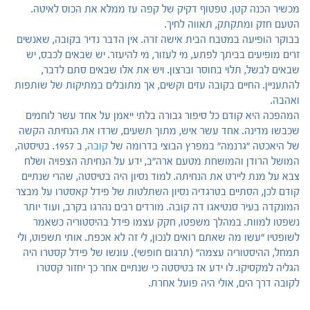
מכשיר הכנה קטן. טפטוף דקיק של קפה עז ממלא את הכוס לאיטה.
הטעם חזק ומתקתק, תאווה לחיך.
בבוקר הופיעה במטבח הבית אישה זרה. אין הדבר נדיר בקובה, שאנשים
זרים מופיעים בביתך לפתע, מי לעזור, מי להיעזר. יש שבאים לכבס, יש
שבאים לבשל, תלוי בחוסר וברצון. ויש את אלו שבאים סתם לדבר,
להתעניין. החיים בקובה עזים וקשים, אך מתובלים במתיקות של שותפות
ואהבה.
המהפכה היא קודם כל סיפור גבורה בלתי ייאמן על אחד עשר לוחמים
שכבשו מדינה. אחד עשר איש, מתוך תשעים, שרדו את הנחיתה הקשה
של היאכטה "גרנמה" במפרץ הבוצי בדרומה של
קובה
, ב 1957. בטיסטה,
המושל הרודן והמושחת מטעם ארה"ב, ידע על הנחיתה הצפויה ושלח
צבא על מנת ליירט את הנחיתה. למוד נסיון היה בטיסטה, שהרי שנתיים
קודם לכן, הסתיים בטרגדיה נסיון השתלטות של פידל קאסטרו על מבצר
המונקדה בעיר סנטיאגו דה קובה. מורדים רבים נהרגו בקרב, ועוד יותר
נשפטו למוות. במהלך משפטו, חקק עצמו פידל בהיסטוריה כשאמר
לשופטיו "עשו מה שאתם רואים לנכון, לי זה לא אכפת. אותי תשפוט, ולי
תמחל, ההיסטוריה עצמה" (תרגום חופשי). עונשו של פידל קסטרו היה
הגליה למקסיקו. לו ידע אז בטיסטה כי שנתיים אחר כך יחזור קסטרו
לקובה דרך הים, אולי היה פועל אחרת.