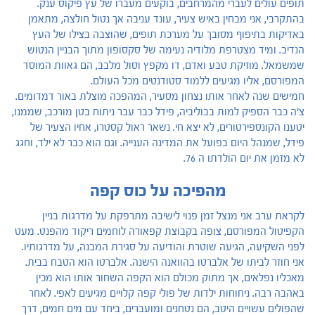
תופים עולים לעברי מהמרחבים, בוקעים מעברו של עץ פיקוס ענק.
בהתקרבי, אני מבחין באיש צעיר, עונד עניבה אך נטול חולצה, מתאמן
באדיקות בתיפוף מסובך על מערכת תופים, שהוצבה בצילו של העץ
הנדיב. ומיד מצטרפת מלודיה נעימה של סקסופון מתוך הבניין הנטוש
שמשמאל. מוזיקת טבע ואדם, דו מקפץ וסול מלבב, הם גאוות המוסד
המפורסם, אליו מגיעים ללמוד סטודנטים מכל העולם.
חמישים שנה לאחר אותו נצחון מסעיר, המהפכה מוצלת באור דמדומים.
צ'ה כבר הספיק למות בבוליביה, פידל כבר עבר ניתוח בטן מורכב, שממנו,
יטענו הקונספירטורים, לא יצא חי. נשאר ראול קסטרו, אחיו הצעיר של
פידל, שמנהל היום בפועל את המדינה הענייה. וגם הוא כבר לא ילד, וחגג
לא מזמן את יום הולדתו ה 76.
מהפיכה על כוס קפה
לקראת ערב אני מנצל זמן פנוי לישיבה מתרפקת על מדרגות בניין
הקפיטול המפורסם, צופה בקבוצת קפאורה לוחמים ריקוד מהפנט. מעט
לפני השקיעה, הגיעה שוטרת והודיעה על סגירת המבנה, על מדרגותיו.
אני חוזר לביתו של אלברטו בהוואנה הישנה. אלברטו הוא הטבח בבית.
מאכליו נפלאים, אך מתוק מכולם הוא הקפה השחור אותו הוא מכין
באהבה רבה. ניחוחות ילדות של פולי קפה קלויים מגיעים לאפי. לאחר
שהפולים עשויים היטב, הם נטחנים ומועברים, ביחד עם מים חמים, דרך