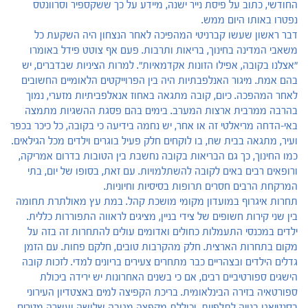
החודשי, כתוב על פיסת נייר ישנה, מיידע על כך ששקספיר וסרוונטס
נפטרו באותו היום ממש.
דבר ראשון שעשו קברניטי המהפיכה לאחר הנצחון היה השקעת כל
משאבי המדינה בחינוך, בריאות ותרבות. פעם אף צוטט פידל באומרו
"אצלנו בקובה, אפילו הזונות אקדמאיות". למרות הציניות שבדברים, יש
בהם אמת. מיגור האנלפבתיות היה בין הפרוייקטים הלאומיים החשובים
לאחר המהפכה. כיום, קובה מתגאה באחוז אנאלפביתיות מזערי, נמוך
בהרבה ממרבית ארצות המערב. בימים בהם פסגת ההשגיות מתמצה
באי-הדחה מריאלטי זה או אחר, יש נחמה בידיעה כי בקובה, כל כיכר בכפר
ועיר, מתגאה בבית שח, בו לוקחים חלק פעיל בוגרים וילדים מכל הגילאים.
כמו החינוך, כך גם הבריאות בקובה נחשבת בין הטובות בדרום אמריקה,
ורופאים רבים באים לקובה להשתלמויות. עם זאת, בסופו של יום, בתי
המרקחת הרבים חסרים תרופות בסיסיות וחיוניות.
תחרות איגרוף במועדון מקומי מושכת קהל. במת עץ מאולתרת תחומה
בין שני קירות חשופים של צידי בניין, מציגים לראווה התפוררות כללית.
ילדים במכנסי התעמלות כחולים ואדומים עולים להתחרות זה בזה על
מקום בתחרות הארצית. חלק מהקרבות טובים, חלקם פחות. עם הזמן
גדלים הילדים ובצהריים כבר מתחרים צעירים בריונים למדי. לזכות קובה
הישגים ספורטיביים רבים, אם כי בשנים האחרונות יש ירידה ביכולת
ספורטאיה בזירה הבינלאומית. בריכת הקפיצה למים באצטדיון העירוני
בסנטיאגו בנויה לתלפיות, וכוללת מקפצה מגובה שלושה ועשרה מטרים,