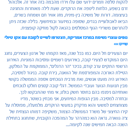
להקות סלסה וזמרים ידועי שם עלו וירדו מהבמה בזה אחר זה. אלכוהול
זרם בשפע, הלחות ליטפה את הרוקדים. שעת לילה מאוחרות והחגיגה
בעיצומה. דורות של משיכה בין-מינית, מזג אוויר חם ושמחת בשרים,
הביאו לאבולוציית בגדים, שסופה במיזעור ובמיחשוף. בלילה שכזה ניתן
להתרשם משרירי הגוף המסלסים בהנאה לקול מוזיקה קופצנית.
נופים עוצרי נשימה במרכז אמריקה, הצטרפו לשייט לקובה עם אקו טיולי
שייט >>>
יום הצעירים חל היום. כמו בכל שנה, מאז הקמתו של ארגון הצעירים, נחגג
היום המוקדש לצעירי קובה, באירועים רשמיים ומסיבות המוניות. האירוע
הרשמי התקיים ערב קודם, בכיכר "הר הדגלים", הממוקמת על המלקון,
הטיילת הארוכה והמפורסמת של הוואנה, בירת קובה. בניגוד למסיבה,
האירוע היה מועט אנשים, ואת מרבית הנוכחים אספה הממשלה בקושי
מבין תנועות הנוער ועובדי הממשל. דגלי קובה קטנים חולקו לנוכחים
ואוחזיהם ניפנפו בהם בחוסר חשק בולט, אי מתי שהתבקשו לכך.
ובחזרה למסיבה. מבין הגופות המיוזעים, אני מבחין בשוטר, מדיו
מצוחצחים למשעי והוא מדקדק במעשי הרוקדים. מלמעלה, מפוסלת על
קירו החיצוני של משרד הממשלה הצמוד, משקיפה דמותו הנצחית של
צ'ה גווארה. נראה הוא כמהרהר על המהפכה הקובנית, שתחגוג בתחילת
השנה הבאה חמישים שנה לקיומה....