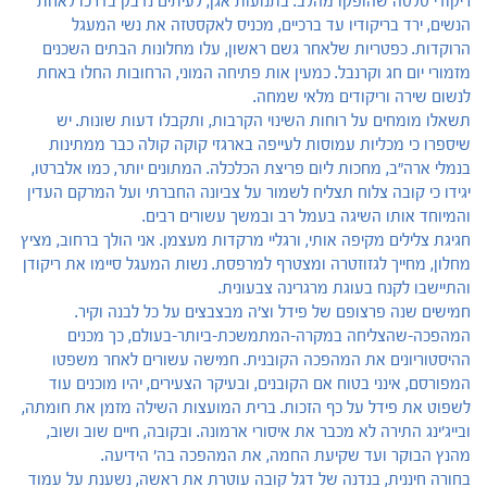
ריקודי סלסה שהופקו מהלב. בתנועות אגן, לעיתים נדבק בדרכו לאחת
הנשים, ירד בריקודיו עד ברכיים, מכניס לאקסטזה את נשי המעגל
הרוקדות. כפטריות שלאחר גשם ראשון, עלו מחלונות הבתים השכנים
מזמורי יום חג וקרנבל. כמעין אות פתיחה המוני, הרחובות החלו באחת
לנשום שירה וריקודים מלאי שמחה.
תשאלו מומחים על רוחות השינוי הקרבות, ותקבלו דעות שונות. יש
שיספרו כי מכליות עמוסות לעייפה בארגזי קוקה קולה כבר ממתינות
בנמלי ארה"ב, מחכות ליום פריצת הכלכלה. המתונים יותר, כמו אלברטו,
יגידו כי קובה צלוח תצליח לשמור על צביונה החברתי ועל המרקם העדין
והמיוחד אותו השיגה בעמל רב ובמשך עשורים רבים.
חגיגת צלילים מקיפה אותי, ורגליי מרקדות מעצמן. אני הולך ברחוב, מציץ
מחלון, מחייך לגזוזטרה ומצטרף למרפסת. נשות המעגל סיימו את ריקודן
והתיישבו לקנח בעוגת מרגרינה צבעונית.
חמישים שנה פרצופם של פידל וצ'ה מבצבצים על כל לבנה וקיר.
המהפכה-שהצליחה במקרה-המתמשכת-ביותר-בעולם, כך מכנים
ההיסטוריונים את המהפכה הקובנית. חמישה עשורים לאחר משפטו
המפורסם, אינני בטוח אם הקובנים, ובעיקר הצעירים, יהיו מוכנים עוד
לשפוט את פידל על כף הזכות. ברית המועצות השילה מזמן את חומתה,
ובייג'ינג התירה לא מכבר את איסורי ארמונה. ובקובה, חיים שוב ושוב,
מהנץ הבוקר ועד שקיעת החמה, את המהפכה בה' הידיעה.
בחורה חיננית, בנדנה של דגל קובה עוטרת את ראשה, נשענת על עמוד