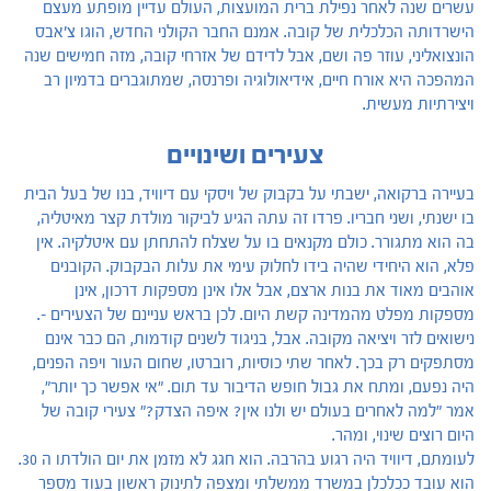
עשרים שנה לאחר נפילת ברית המועצות, העולם עדיין מופתע מעצם
הישרדותה הכלכלית של קובה. אמנם החבר הקולני החדש, הוגו צ'אבס
הונצואליני, עוזר פה ושם, אבל לדידם של אזרחי קובה, מזה חמישים שנה
המהפכה היא אורח חיים, אידיאולוגיה ופרנסה, שמתוגברים בדמיון רב
ויצירתיות מעשית.
צעירים ושינויים
בעיירה ברקואה, ישבתי על בקבוק של ויסקי עם דיוויד, בנו של בעל הבית
בו ישנתי, ושני חבריו. פרדו זה עתה הגיע לביקור מולדת קצר מאיטליה,
בה הוא מתגורר. כולם מקנאים בו על שצלח להתחתן עם איטלקיה. אין
פלא, הוא היחידי שהיה בידו לחלוק עימי את עלות הבקבוק. הקובנים
אוהבים מאוד את בנות ארצם, אבל אלו אינן מספקות דרכון, אינן
מספקות מפלט מהמדינה קשת היום. לכן בראש עניינם של הצעירים -.
נישואים לזר ויציאה מקובה. אבל, בניגוד לשנים קודמות, הם כבר אינם
מסתפקים רק בכך. לאחר שתי כוסיות, רוברטו, שחום העור ויפה הפנים,
היה נפעם, ומתח את גבול חופש הדיבור עד תום. "אי אפשר כך יותר",
אמר "למה לאחרים בעולם יש ולנו אין? איפה הצדק?" צעירי קובה של
היום רוצים שינוי, ומהר.
לעומתם, דיוויד היה רגוע בהרבה. הוא חגג לא מזמן את יום הולדתו ה 30.
הוא עובד ככלכלן במשרד ממשלתי ומצפה לתינוק ראשון בעוד מספר