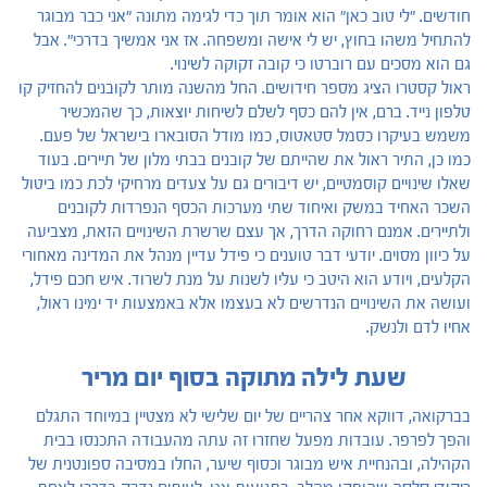
חודשים. "לי טוב כאן" הוא אומר תוך כדי לגימה מתונה "אני כבר מבוגר
להתחיל משהו בחוץ, יש לי אישה ומשפחה. אז אני אמשיך בדרכי". אבל
גם הוא מסכים עם רוברטו כי קובה זקוקה לשינוי.
ראול קסטרו הציג מספר חידושים. החל מהשנה מותר לקובנים להחזיק קו
טלפון נייד. ברם, אין להם כסף לשלם לשיחות יוצאות, כך שהמכשיר
משמש בעיקרו כסמל סטאטוס, כמו מודל הסובארו בישראל של פעם.
כמו כן, התיר ראול את שהייתם של קובנים בבתי מלון של תיירים. בעוד
שאלו שינויים קוסמטיים, יש דיבורים גם על צעדים מרחיקי לכת כמו ביטול
השכר האחיד במשק ואיחוד שתי מערכות הכסף הנפרדות לקובנים
ולתיירים. אמנם רחוקה הדרך, אך עצם שרשרת השינויים הזאת, מצביעה
על כיוון מסוים. יודעי דבר טוענים כי פידל עדיין מנהל את המדינה מאחורי
הקלעים, ויודע הוא היטב כי עליו לשנות על מנת לשרוד. איש חכם פידל,
ועושה את השינויים הנדרשים לא בעצמו אלא באמצעות יד ימינו ראול,
אחיו לדם ולנשק.
שעת לילה מתוקה בסוף יום מריר
בברקואה, דווקא אחר צהריים של יום שלישי לא מצטיין במיוחד התגלם
והפך לפרפר. עובדות מפעל שחזרו זה עתה מהעבודה התכנסו בבית
הקהילה, ובהנחיית איש מבוגר וכסוף שיער, החלו במסיבה ספונטנית של