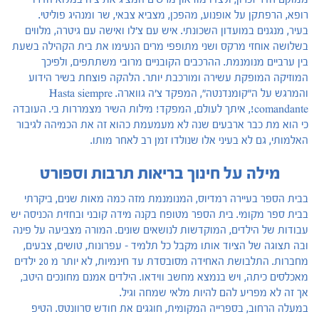
רופא, הרפתקן על אופנוע, מהפכן, מצביא צבאי, שר ומנהיג פוליטי.
בעיר, מנגנים במועדון השכונתי. איש עם צ'לו ואישה עם גיטרה, מלווים
בשלושה אוחזי מרקס ושני מתופפי מרים הנעימו את בית הקהילה בשעת
בין ערביים מנומנמת. ההרכבים הקובניים מרובי משתתפים, ולפיכך
המוזיקה המופקת עשירה ומורכבת יותר. הלהקה פוצחת בשיר הידוע
והמרגש על ה"קומנדנטה", המפקד צ'ה גווארה. Hasta siempre
comandante!, איתך לעולם, המפקד! מילות השיר מצמררות בי. העובדה
כי הוא מת כבר ארבעים שנה לא מעמעמת כהוא זה את הכמיהה לגיבור
האלמותי, גם לא בעיני אלו שנולדו זמן רב לאחר מותו.
מילה על חינוך בריאות תרבות וספורט
בבית הספר בעיירה רמדיוס, המנומנמת מזה כמה מאות שנים, ביקרתי
בבית ספר מקומי. בית הספר מטופח בקנה מידה קובני ובחזית הכניסה יש
עבודות של הילדים, המוקדשות לנושאים שונים. המורה מצביעה על פינה
ובה תצוגה של הציוד אותו מקבל כל תלמיד - עפרונות, טושים, צבעים,
מחברות. התלבושת האחידה מסובסדת עד חינמיות, לא יותר מ 20 ילדים
מאכלסים כיתה, ויש בנמצא מחשב ווידאו. הילדים אמנם מחונכים היטב,
אך זה לא מפריע להם להיות מלאי שמחה וגיל.
במעלה הרחוב, בספרייה המקומית, חוגגים את חודש סרוונטס. הטיפ