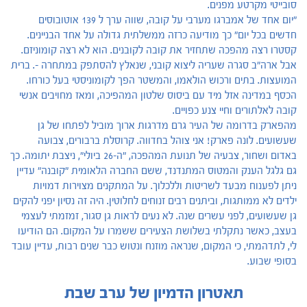
סובייטי מקרטע מפנים.
"יום אחד של אמברגו מערבי על קובה, שווה ערך ל 139 אוטובוסים
חדשים בכל יום" כך מודיעה כרזה ממשלתית גדולה על אחד הבניינים.
קסטרו רצה מהפכה שתחזיר את קובה לקובנים. הוא לא רצה קומוניזם.
אבל ארה"ב סגרה שעריה ליצוא קובני, שנאלץ להסתפק במתחרה -. ברית
המועצות. בתים ורכוש הולאמו, והמשטר הפך לקומוניסטי בעל כורחו.
הכסף במדינה אזל מיד עם ביסוס שלטון המהפיכה, ומאז מחויבים אנשי
קובה לאלתורים וחיי צנע כפויים.
מהפארק בדרומה של העיר גרם מדרגות ארוך מוביל לפתחו של גן
שעשועים. לונה פארק! אני צוהל בחדווה. קרוסלת ברבורים, צבועה
באדום ושחור, צבעיה של תנועת המהפכה, "ה-26 ביולי", ניצבת יתומה. כך
גם גלגל הענק והמטוס המתנדנד, ששם החברה הלאומית "קובנה" עדיין
ניתן לפענוח מבעד לשריטות וללכלוך. על המתקנים מצוירות דמויות
ילדים לא ממותגות, וביתנים רבים זנוחים לחלוטין. היה זה נסיון יפני להקים
גן שעשועים, לפני עשרים שנה. לא נעים לראות גן סגור, זמזמתי לעצמי
בעצב, כאשר נתקלתי בשלושת הצעירים ששמרו על המקום. הם הודיעו
לי, לתדהמתי, כי המקום, שנראה מוזנח ונטוש כבר שנים רבות, עדיין עובד
בסופי שבוע.
תאטרון הדמיון של ערב שבת