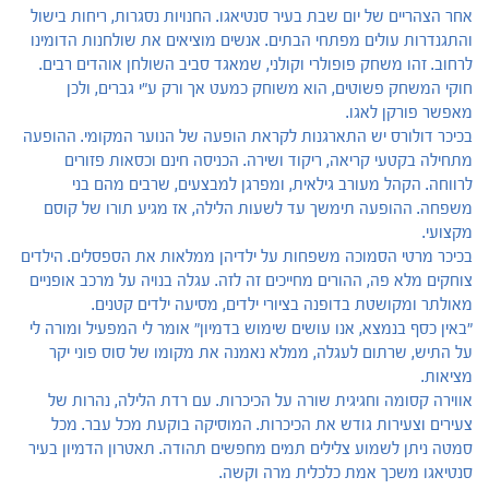
אחר הצהריים של יום שבת בעיר סנטיאגו. החנויות נסגרות, ריחות בישול
והתגנדרות עולים מפתחי הבתים. אנשים מוציאים את שולחנות הדומינו
לרחוב. זהו משחק פופולרי וקולני, שמאגד סביב השולחן אוהדים רבים.
חוקי המשחק פשוטים, הוא משוחק כמעט אך ורק ע"י גברים, ולכן
מאפשר פורקן לאגו.
בכיכר דולורס יש התארגנות לקראת הופעה של הנוער המקומי. ההופעה
מתחילה בקטעי קריאה, ריקוד ושירה. הכניסה חינם וכסאות פזורים
לרווחה. הקהל מעורב גילאית, ומפרגן למבצעים, שרבים מהם בני
משפחה. ההופעה תימשך עד לשעות הלילה, אז מגיע תורו של קוסם
מקצועי.
בכיכר מרטי הסמוכה משפחות על ילדיהן ממלאות את הספסלים. הילדים
צוחקים מלא פה, ההורים מחייכים זה לזה. עגלה בנויה על מרכב אופניים
מאולתר ומקושטת בדופנה בציורי ילדים, מסיעה ילדים קטנים.
"באין כסף בנמצא, אנו עושים שימוש בדמיון" אומר לי המפעיל ומורה לי
על התיש, שרתום לעגלה, ממלא נאמנה את מקומו של סוס פוני יקר
מציאות.
אווירה קסומה וחגיגית שורה על הכיכרות. עם רדת הלילה, נהרות של
צעירים וצעירות גודש את הכיכרות. המוסיקה בוקעת מכל עבר. מכל
סמטה ניתן לשמוע צלילים תמים מחפשים תהודה. תאטרון הדמיון בעיר
סנטיאגו משכך אמת כלכלית מרה וקשה.