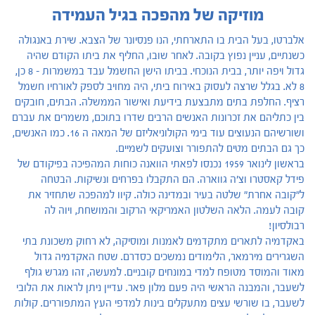
מוזיקה של מהפכה בגיל העמידה
אלברטו, בעל הבית בו התארחתי, הנו פנסיונר של הצבא. שירת באנגולה
כשנתיים, עניין נפוץ בקובה. לאחר שובו, החליף את ביתו הקודם שהיה
גדול ויפה יותר, בבית הנוכחי. בביתו הישן החשמל עבד במשמרות - 8 כן,
8 לא. בגלל שרצה לעסוק באירוח ביתי, היה מחויב לספק לאורחיו חשמל
רציף. החלפת בתים מתבצעת בידיעת ואישור הממשלה. הבתים, חובקים
בין כתליהם את זכרונות האנשים הרבים שדרו בתוכם, משמרים את עברם
ושורשיהם הנעוצים עוד בימי הקולוניאליזם של המאה ה 16. כמו האנשים,
כך גם הבתים מטים להתפורר וצועקים לשמיים.
בראשון לינואר 1959 נכנסו לפאתי הוואנה כוחות המהפיכה בפיקודם של
פידל קאסטרו וצ'ה גווארה. הם התקבלו בפרחים ונשיקות. הבטחה
ל"קובה אחרת" שלטה בעיר ובמדינה כולה. קיוו למהפכה שתחזיר את
קובה לעמה. הלאה השלטון האמריקאי הרקוב והמושחת, ויוה לה
רבולסיון!
באקדמיה לתארים מתקדמים לאמנות ומוסיקה, לא רחוק משכונת בתי
השגרירים מירמאר, הלימודים נמשכים כסדרם. שטח האקדמיה גדול
מאוד והמוסד מטופח למדי במונחים קובניים. למעשה, זהו מגרש גולף
לשעבר, והמבנה הראשי היה פעם מלון פאר. עדיין ניתן לראות את הלובי
לשעבר, בו שורשי עצים מתעקלים בינות למדפי העץ המתפוררים. קולות