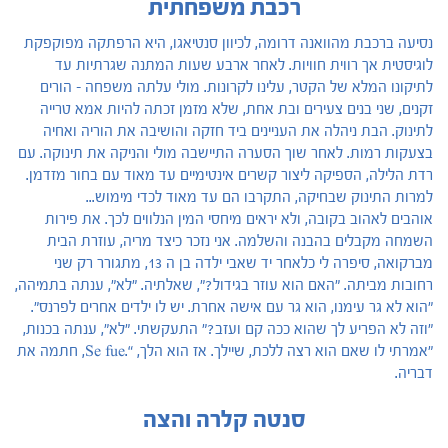
רכבת משפחתית
נסיעה ברכבת מהוואנה דרומה, לכיוון סנטיאגו, היא הרפתקה מפוקפקת
לוגיסטית אך רווית חוויות. לאחר ארבע שעות המתנה שגרתיות עד
לתיקונו המלא של הקטר, עלינו לקרונות. מולי עלתה משפחה - הורים
זקנים, שני בנים צעירים ובת אחת, שלא מזמן זכתה להיות אמא טרייה
לתינוק. הבת ניהלה את העניינים ביד חזקה והושיבה את הוריה ואחיה
בצעקות רמות. לאחר שוך הסערה התיישבה מולי והניקה את תינוקה. עם
רדת הלילה, הספיקה ליצור קשרים אינטימיים עד מאוד עם בחור מזדמן.
למרות התינוק שבחיקה, התקרבו הם עד מאוד לכדי מימוש...
אוהבים לאהוב בקובה, ולא יראים מיחסי המין הנלווים לכך. את פירות
השמחה מקבלים בהבנה והשלמה. אני נזכר כיצד מריה, עוזרת הבית
מברקואה, סיפרה לי כלאחר יד שאבי ילדה בן ה 13, מתגורר רק שני
רחובות מביתה. "האם הוא עוזר בגידול?", שאלתיה. "לא", ענתה בתמיהה,
"הוא לא גר עימנו, הוא גר עם אישה אחרת. יש לו ילדים אחרים לפרנס".
"וזה לא הפריע לך שהוא ככה קם ועזב?" התעקשתי. "לא", ענתה בכנות,
"אמרתי לו שאם הוא רצה ללכת, שיילך. אז הוא הלך, “.Se fue, חתמה את
דבריה.
סנטה קלרה והצה