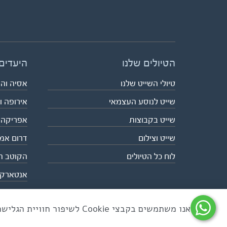
הטיולים שלנו
היעדים
טיולי השייט שלנו
אסיה וה
שייט לנוסע העצמאי
אירופה ו
שייט בקבוצות
אפריקה
שייט וצילום
דרום אמ
לוח כל הטיולים
הקוטב ה
אנטארק
אנו משתמשים בקבצי Cookie לשיפור חוויית הגלישה ולניתוח שימוש באתר
כל הזכויות שמורות לאקו טיולי שטח | טלפון 03-6879090 | פקס 03-6879099 |