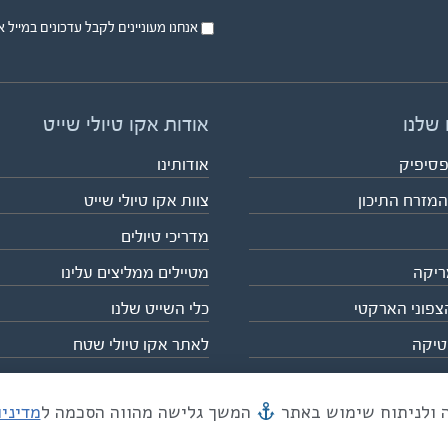
אנחנו מעוניינים לקבל עדכונים במייל או בsms על טיול
 שלנו
אודות אקו טיולי שייט
פסיפיק
אודותינו
המזרח התיכון
צוות אקו טיולי שייט
מדריכי טיולים
ריקה
מטיילים ממליצים עלינו
צפוני הארקטי
כלי השייט שלנו
טיקה
לאתר אקו טיולי שטח
המשך גלישה מהווה הסכמה ל
מדיני
מייל mail@eco.co.il
| כתובתנו המסגר 55, תל אביב