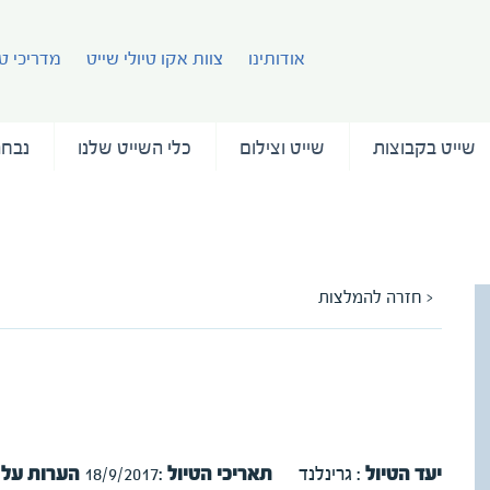
אודותינו
צוות אקו טיולי שייט
מדריכי טי
שייט בקבוצות
שייט וצילום
כלי השייט שלנו
נבחר
עמוד 
< חזרה להמלצות
המלצה לטיול שייט מאיסלנד למזרח גרינלנד
מאת גלעד קרלן
יעד הטיול
: גרינלנד
תאריכי הטיול
:18/9/2017
הערות על 