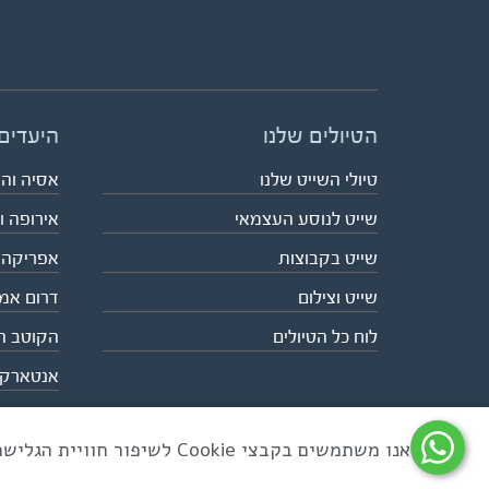
הטיולים שלנו
היעדים
טיולי השייט שלנו
אסיה וה
שייט לנוסע העצמאי
אירופה ו
שייט בקבוצות
אפריקה
שייט וצילום
דרום אמ
לוח כל הטיולים
הקוטב ה
אנטארק
אנו משתמשים בקבצי Cookie לשיפור חוויית הגלישה ולניתוח שימוש באתר
כל הזכויות שמורות לאקו טיולי שטח | טלפון 03-6879090 | פקס 03-6879099 |