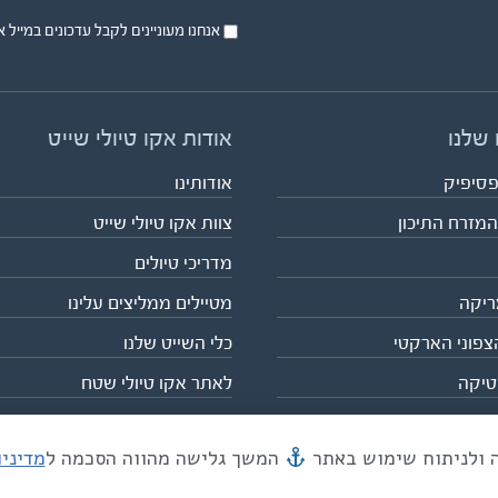
אנחנו מעוניינים לקבל עדכונים במייל או בsms על טיול
 שלנו
אודות אקו טיולי שייט
פסיפיק
אודותינו
המזרח התיכון
צוות אקו טיולי שייט
מדריכי טיולים
ריקה
מטיילים ממליצים עלינו
צפוני הארקטי
כלי השייט שלנו
טיקה
לאתר אקו טיולי שטח
המשך גלישה מהווה הסכמה ל
מדיני
מייל mail@eco.co.il
| כתובתנו המסגר 55, תל אביב