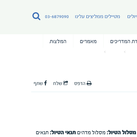
ולים
מטיילים ממליצים עלינו
03-6879090
ת המדריכים
מאמרים
המלצות
הבית
מאמרים
המלצה לטיול שייט מאיסלנד למזרח גרינלנד
הדפס
שלח
שתף
מסלול הטיול:
מסלול מדהים
תנאי הטיול:
תנאים