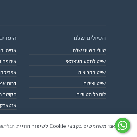
הטיולים שלנו
היעדים
טיולי השייט שלנו
אסיה וה
שייט לנוסע העצמאי
אירופה ו
שייט בקבוצות
אפריקה
שייט וצילום
דרום אמ
לוח כל הטיולים
הקוטב ה
אנטארק
אנו משתמשים בקבצי Cookie לשיפור חוויית הגלישה ולניתוח שימוש באתר
כל הזכויות שמורות לאקו טיולי שטח | טלפון 03-6879090 | פקס 03-6879099 |