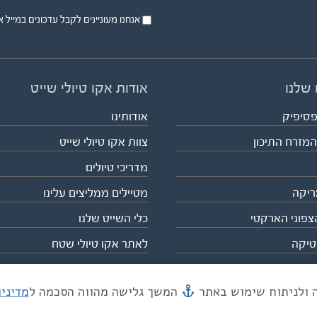
אנחנו מעוניינים לקבל עדכונים במייל או בsms על טיול
 שלנו
אודות אקו טיולי שייט
פסיפיק
אודותינו
המזרח התיכון
צוות אקו טיולי שייט
מדריכי טיולים
ריקה
מטיילים ממליצים עלינו
צפוני הארקטי
כלי השייט שלנו
טיקה
לאתר אקו טיולי שטח
המשך גלישה מהווה הסכמה ל
מדיני
מייל mail@eco.co.il
| כתובתנו המסגר 55, תל אביב