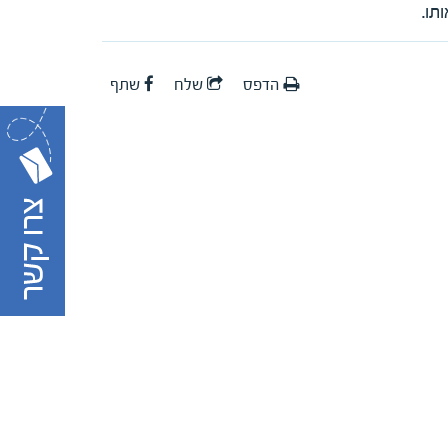
תו.
הדפס
שלח
שתף