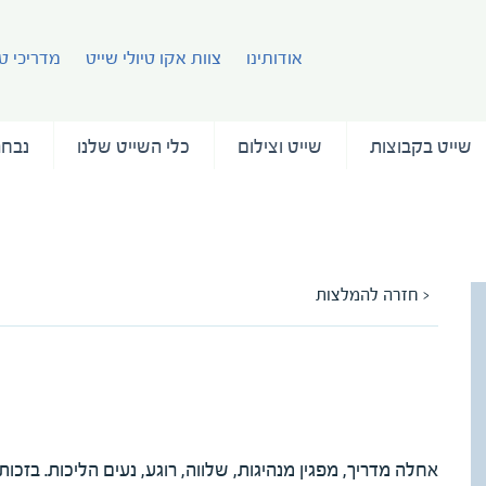
אודותינו
צוות אקו טיולי שייט
מדריכי טי
שייט בקבוצות
שייט וצילום
כלי השייט שלנו
נבחר
< חזרה להמלצות
המלצה על המדריך אלי פינרוב
מאת יהודית ודני
אחלה מדריך, מפגין מנהיגות, שלווה, רוגע, נעים הליכות. בזכו