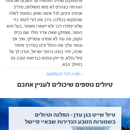
ופיסטוקים שתייה חופשית על חשבונו וארוחות
הגורמה בצהרים לא משו משולחנו, מדריך
אכפתי ורגיש, לכל אישה ואיש, במיוחד לאלה
שהתקשו בהליכה, נידב את דורי לעזור כדי
שלא יפסידו דבר ולא יישארו מאחור. בעל חוש
הומור, מצחיקן שאת אדיר מילר שם בכיס
הקטן, מה עוד לא אמרנו עומריקי, ואיך איך
נגמור עליך את ההלל זכינו במדריך מיוחד
שכזה, יחיד במינו ברחבי ישראל, תודה לך על
טיול נפלא, מי ייתן ונפגש בבריאות טובה גם
בטיולך הבא.
< חזרה לכל ההמלצות
טיולים נוספים שיכולים לעניין אתכם
טיול שייט בגן עדן – הפלגה וטיולים
בשמורות הטבע הנדירות שבאיי סיישל
בהדרכת טניה רמניק