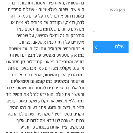
בהיסטוריה ,גיאוגרפיה, אמנות ותרבות דובר
הוא שתי שפות בינלאומיות – אנגלית ספרדית
באופן רהוט אותנו לימד על ערים כמו קרויה,
לז'ה, רזמה, שקודרה על גיבורים לאומיים או
מנהיגים כוחניים שנלחמו בעותמנים כמו
סנדרבק וחוגה וסאלי מרישע, על שבטים
איליריים על דתות כמו איסלאם, נצרות,
שלח
אורתודוכסים וקתולים וגם יהדות. על מושגים
כמו איקונוסטזיס ואפסיס על מבצרים וטירות
רוזפה והמבצר הונציאני, קתדרלות סן-סטפאנו
או סנט ניקולס, מסגדים כמו אבו באכר נהרות
כמו הדרין הלבן והשחור, אגמים כמו אוכריד
ופרספה ומשטרים כמו קומוניזם וסוציאליזם
וכל אלה רק טיפה בים לעומת מה שהוסיף לנו
והעשיר את כולם. הוא ידע לנהל את הטיול ביד
רמה ללא מכשול או תקלה, שקט באופיו ,נעים
הליכות, בשלווה ורוגע פתר בעיות כמו המים
הקרים במלון "טינו" מקדוניה, שגרם לנו הרבה
צרות ונשארה לנו טראומה לדורות, אלוף
בפינוקים, צייד אותנו בבננות, פירות יער