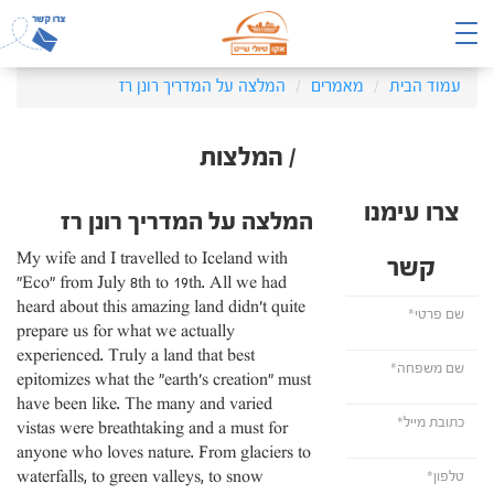
עמוד הבית
מאמרים
המלצה על המדריך רונן רז
/ המלצות
צרו עימנו
המלצה על המדריך רונן רז
My wife and I travelled to Iceland with
קשר
"Eco" from July 8th to 19th. All we had
heard about this amazing land didn’t quite
prepare us for what we actually
experienced. Truly a land that best
epitomizes what the "earth’s creation" must
have been like. The many and varied
vistas were breathtaking and a must for
anyone who loves nature. From glaciers to
waterfalls, to green valleys, to snow