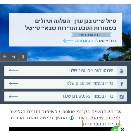
טיול שייט בגן עדן – הפלגה וטיולים
בשמורות הטבע הנדירות שבאיי סיישל
בהדרכת טניה רמניק
11.4 | 9 ימים
לפרטים והרשמה
היכנסו לערוץ היוטיוב שלנו
בקרו בעמוד הפייסבוק שלנו
בקרו בעמוד האינסטגרם שלנו
אנו משתמשים בקבצי Cookie לשיפור חוויית הגלישה
כל הזכויות שמורות לאקו טיולי שטח
ולניתוח שימוש באתר
המשך גלישה מהווה הסכמה
טלפון
03-6879090
| פקס 03-6879099
מייל mail@eco.co.il
| כתובתנו המסגר 55, תל אביב
ל
מדיניות הפרטיות
×