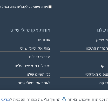
אנחנו מעוניינים לקבל עדכונים במייל או בsms על טיול
 שלנו
אודות אקו טיולי שייט
פסיפיק
אודותינו
המזרח התיכון
צוות אקו טיולי שייט
מדריכי טיולים
ריקה
מטיילים ממליצים עלינו
צפוני הארקטי
כלי השייט שלנו
טיקה
לאתר אקו טיולי שטח
המשך גלישה מהווה הסכמה ל
מדיני
מייל mail@eco.co.il
| כתובתנו המסגר 55, תל אביב