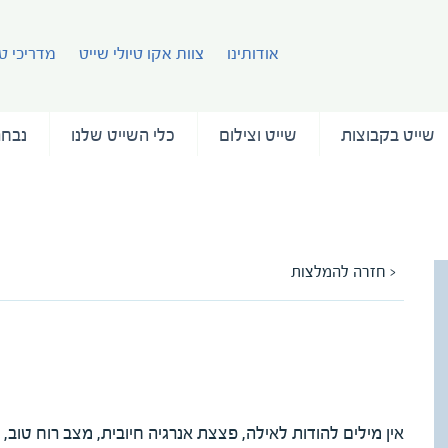
אודותינו
צוות אקו טיולי שייט
מדריכי טי
שייט בקבוצות
שייט וצילום
כלי השייט שלנו
נבחר
< חזרה להמלצות
המלצה על המדריכה איילה מיטב
מאת רינה שפיר ובשם קבוצת קובי ואילנה ירדני
אין מילים להודות לאילה, פצצת אנרגיה חיובית, מצב רוח טוב