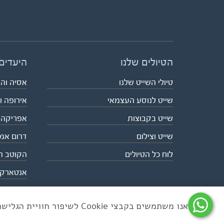
הטיולים שלנו
היעדים
טיולי השייט שלנו
אסיה וה
שייט לנוסע העצמאי
אירופה ו
שייט בקבוצות
אפריקה
שייט וצילום
דרום אמ
לוח כל הטיולים
הקוטב ה
אנטארק
אנו משתמשים בקבצי Cookie לשיפור חוויית הגלישה ולניתוח שימוש באתר
כל הזכויות שמורות לאקו טיולי שטח | טלפון 03-6879090 | פקס 03-6879099 |