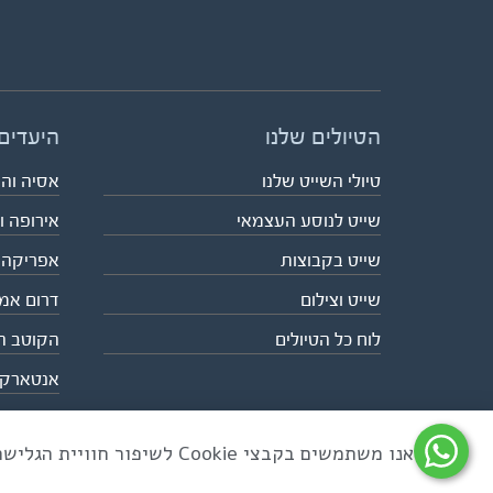
הטיולים שלנו
היעדים
טיולי השייט שלנו
אסיה וה
שייט לנוסע העצמאי
אירופה ו
שייט בקבוצות
אפריקה
שייט וצילום
דרום אמ
לוח כל הטיולים
הקוטב ה
אנטארק
אנו משתמשים בקבצי Cookie לשיפור חוויית הגלישה ולניתוח שימוש באתר
כל הזכויות שמורות לאקו טיולי שטח | טלפון 03-6879090 | פקס 03-6879099 |