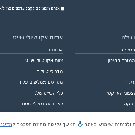
אנחנו מעוניינים לקבל עדכונים במייל או בsms על טיול
 שלנו
אודות אקו טיולי שייט
פסיפיק
אודותינו
המזרח התיכון
צוות אקו טיולי שייט
מדריכי טיולים
ריקה
מטיילים ממליצים עלינו
צפוני הארקטי
כלי השייט שלנו
טיקה
לאתר אקו טיולי שטח
המשך גלישה מהווה הסכמה ל
מדיני
מייל mail@eco.co.il
| כתובתנו המסגר 55, תל אביב