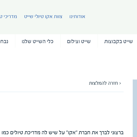
אודותינו
צוות אקו טיולי שייט
מדריכי טי
שייט בקבוצות
שייט וצילום
כלי השייט שלנו
נבחר
< חזרה להמלצות
המלצה על המדריכה גילי מרון
מאת שרה וארנון כהן
ברצוני לברך את חברת "אקו" על שיש לה מדריכת טיולים כמו גי