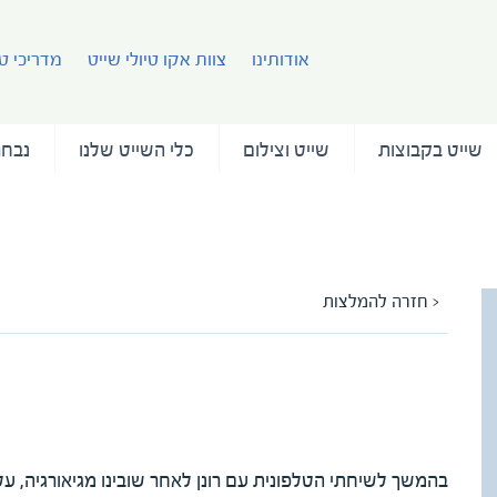
אודותינו
צוות אקו טיולי שייט
מדריכי טי
שייט בקבוצות
שייט וצילום
כלי השייט שלנו
נבחר
< חזרה להמלצות
המלצה על המדריכה סיגל גבע
מאת יהודית דרוקר
בהמשך לשיחתי הטלפונית עם רונן לאחר שובינו מגיאורגיה, עלי