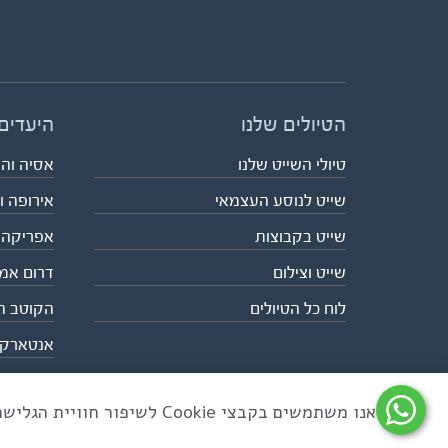
הטיולים שלנו
היעדים
טיולי השייט שלנו
אסיה וה
שייט לנוסע העצמאי
אירופה ו
שייט בקבוצות
אפריקה
שייט וצילום
דרום אמ
לוח כל הטיולים
הקוטב ה
אנטארק
אנו משתמשים בקבצי Cookie לשיפור חוויית הגלישה ולניתוח שימוש באתר
כל הזכויות שמורות לאקו טיולי שטח | טלפון 03-6879090 | פקס 03-6879099 |