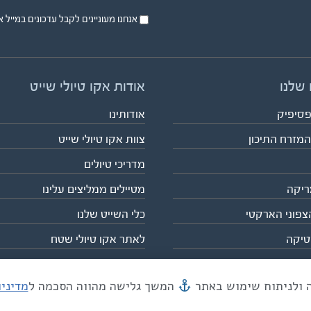
אנחנו מעוניינים לקבל עדכונים במייל או בsms על טיול
 שלנו
אודות אקו טיולי שייט
פסיפיק
אודותינו
המזרח התיכון
צוות אקו טיולי שייט
מדריכי טיולים
ריקה
מטיילים ממליצים עלינו
צפוני הארקטי
כלי השייט שלנו
טיקה
לאתר אקו טיולי שטח
המשך גלישה מהווה הסכמה ל
מדיני
מייל mail@eco.co.il
| כתובתנו המסגר 55, תל אביב