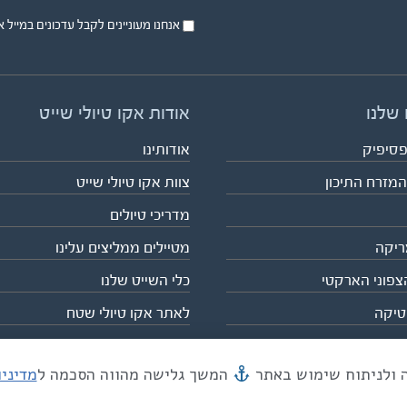
אנחנו מעוניינים לקבל עדכונים במייל או בsms על טיול
 שלנו
אודות אקו טיולי שייט
פסיפיק
אודותינו
המזרח התיכון
צוות אקו טיולי שייט
מדריכי טיולים
ריקה
מטיילים ממליצים עלינו
צפוני הארקטי
כלי השייט שלנו
טיקה
לאתר אקו טיולי שטח
המשך גלישה מהווה הסכמה ל
מדיני
מייל mail@eco.co.il
| כתובתנו המסגר 55, תל אביב