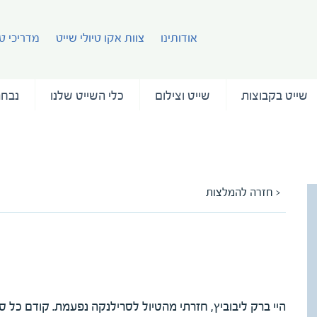
אודותינו
צוות אקו טיולי שייט
מדריכי טי
שייט בקבוצות
שייט וצילום
כלי השייט שלנו
נבחר
< חזרה להמלצות
המלצה על המדריכה סיון גוטמן
מאת דליה גליקסמן
היי ברק ליבוביץ, חזרתי מהטיול לסרילנקה נפעמת. קודם כל 