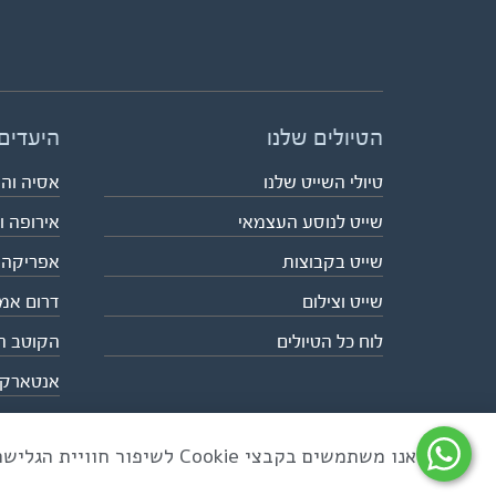
הטיולים שלנו
היעדים
טיולי השייט שלנו
אסיה וה
שייט לנוסע העצמאי
אירופה ו
שייט בקבוצות
אפריקה
שייט וצילום
דרום אמ
לוח כל הטיולים
הקוטב ה
אנטארק
אנו משתמשים בקבצי Cookie לשיפור חוויית הגלישה ולניתוח שימוש באתר
כל הזכויות שמורות לאקו טיולי שטח | טלפון 03-6879090 | פקס 03-6879099 |