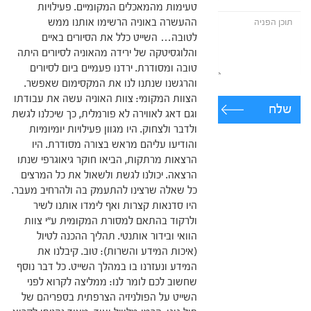
טעימות מהמאכלים המקומיים. פעילויות
ההעשרה באוניה הרשימו אותנו ממש
לטובה… השייט כלל את הסיורים באיים
והלוגסיטקה של ירידה מהאוניה לסיורים היתה
טובה ומסודרת. ירדנו פעמיים ביום לסיורים
והרגשנו שנתנו לנו את המקסימום שאפשר.
הצוות המקומי: צוות האוניה עשה את עבודתו
שלח
וגם דאג לאווירה לא פורמלית, כך שיכלנו לגשת
ולדבר ולצחוק. היו מגוון פעילויות יומיומיות
והודיעו עליהם מראש בצורה מסודרת. היו
הרצאות מרתקות, הביאו חוקר גיאוגרפי שנתו
הרצאה. יכולנו לגשת ולשאול את כל המרצים
כל שאלה שרצינו להתעמק בה ולהרחיב מעבר.
היו סדנאות קצרות ואף לימדו אותנו לשיר
ולרקוד בהתאם למסורת המקומית ע"י צוות
הוואי ובידור אותנטי. תהליך ההכנה לטיול
(איכות המידע והשרות): טוב. קיבלנו את
המידע ונעזרנו בו במהלך השייט. כל דבר נוסף
שחשוב לכם לומר לנו: ממליצה לקרוא לפני
השייט על הפולניזיה הצרפתית בספריהם של