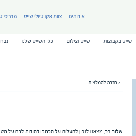
אודותינו
צוות אקו טיולי שייט
מדריכי טי
שייט בקבוצות
שייט וצילום
כלי השייט שלנו
נבחר
< חזרה להמלצות
המלצה עם ד"ר רפי נצר
מאת בלה ושאול גולן
שלום רב, מצאנו לנכון להעלות על הכתב ולהודות לכם על הטי