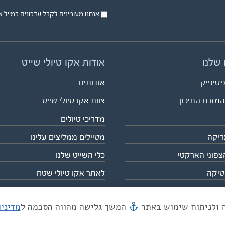
אנחנו מעוניינים לקבל עדכונים במייל או בsms על טיול
 שלנו
אודות אקו טיולי שייט
פסיפיק
אודותינו
המזרח התיכון
צוות אקו טיולי שייט
מדריכי טיולים
ריקה
מטיילים ממליצים עלינו
צפוני הארקטי
כלי השייט שלנו
טיקה
לאתר אקו טיולי שטח
המשך גלישה מהווה הסכמה ל
מדיני
מייל mail@eco.co.il
| כתובתנו המסגר 55, תל אביב