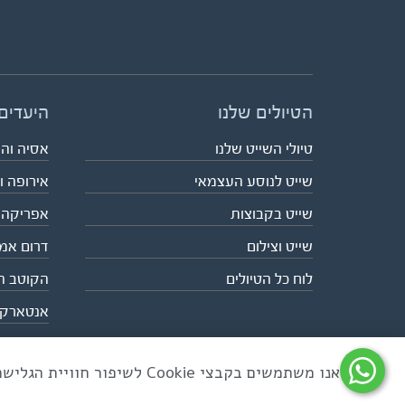
הטיולים שלנו
היעדים
טיולי השייט שלנו
אסיה וה
שייט לנוסע העצמאי
אירופה ו
שייט בקבוצות
אפריקה
שייט וצילום
דרום אמ
לוח כל הטיולים
הקוטב ה
אנטארק
אנו משתמשים בקבצי Cookie לשיפור חוויית הגלישה ולניתוח שימוש באתר
כל הזכויות שמורות לאקו טיולי שטח | טלפון 03-6879090 | פקס 03-6879099 |