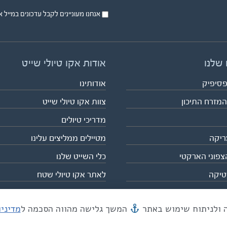
אנחנו מעוניינים לקבל עדכונים במייל או בsms על טיול
 שלנו
אודות אקו טיולי שייט
פסיפיק
אודותינו
המזרח התיכון
צוות אקו טיולי שייט
מדריכי טיולים
ריקה
מטיילים ממליצים עלינו
צפוני הארקטי
כלי השייט שלנו
טיקה
לאתר אקו טיולי שטח
המשך גלישה מהווה הסכמה ל
מדיני
מייל mail@eco.co.il
| כתובתנו המסגר 55, תל אביב