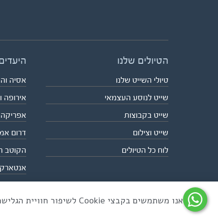
הטיולים שלנו
היעדים
טיולי השייט שלנו
אסיה וה
שייט לנוסע העצמאי
אירופה ו
שייט בקבוצות
אפריקה
שייט וצילום
דרום אמ
לוח כל הטיולים
הקוטב ה
אנטארק
אנו משתמשים בקבצי Cookie לשיפור חוויית הגלישה ולניתוח שימוש באתר
כל הזכויות שמורות לאקו טיולי שטח | טלפון 03-6879090 | פקס 03-6879099 |