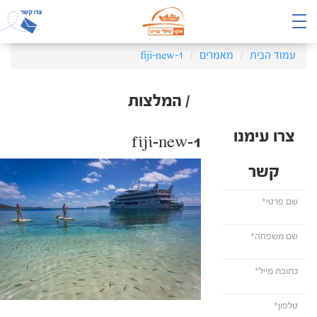
עמוד הבית
מאמרים
fiji-new-1
/ המלצות
צרו עימנו
fiji-new-1
קשר