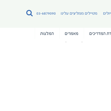
ולים
מטיילים ממליצים עלינו
03-6879090
ת המדריכים
מאמרים
המלצות
עמוד הבית
מאמרים
Owners Suite Balcony (8)