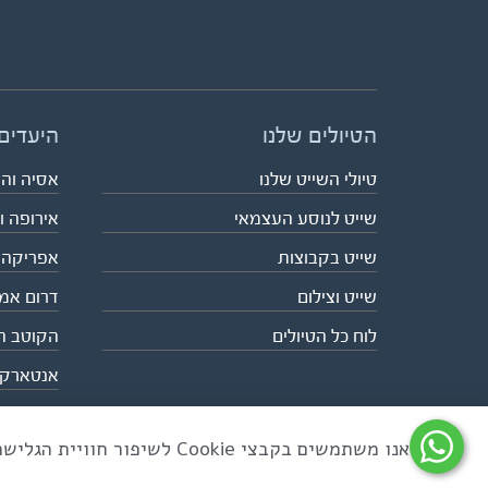
הטיולים שלנו
היעדים
טיולי השייט שלנו
אסיה וה
שייט לנוסע העצמאי
אירופה ו
שייט בקבוצות
אפריקה
שייט וצילום
דרום אמ
לוח כל הטיולים
הקוטב ה
אנטארק
אנו משתמשים בקבצי Cookie לשיפור חוויית הגלישה ולניתוח שימוש באתר
כל הזכויות שמורות לאקו טיולי שטח | טלפון 03-6879090 | פקס 03-6879099 |