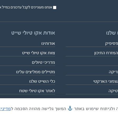
אנחנו מעוניינים לקבל עדכונים במייל או בsms על טיול
 שלנו
אודות אקו טיולי שייט
פסיפיק
אודותינו
המזרח התיכון
צוות אקו טיולי שייט
מדריכי טיולים
ריקה
מטיילים ממליצים עלינו
צפוני הארקטי
כלי השייט שלנו
טיקה
לאתר אקו טיולי שטח
המשך גלישה מהווה הסכמה ל
מדיני
מייל mail@eco.co.il
| כתובתנו המסגר 55, תל אביב