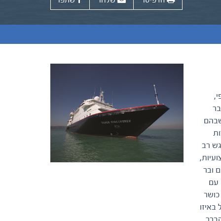
הדפיסו
שלחו
שתפו
,
בר
שבהם
ות
גש רב
עיות,
ם ובר
 עם
כושר
באיזו
קברר