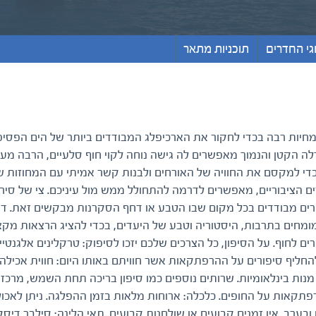
גי החדרים
תוכניות מתאר
חיות רבה בכדי לחקור את הארכיפלג המבודדים ביותר של הים הפסיפי
ודלה הקטן והנמוך מאפשרים לה גישה נוחה לקוי חוף סלעיים, הרבה מע
בכדי למקסם את החוויה של האורחים ולבנות קשר אמיתי עם המחוזות 
רים הציבוריים, מאפשרים לדרמה להתחולל ממש מול עיניכם. צי של סיר
רים מבודדים בכל מקום שבו הטבע או דחף הסקרנות מבקשים זאת. ד
ומחים בתרבות, היסטוריה וטבע של היעדים, בכדי להציג הרצאות מקצו
ים לחוף. על הסיפון, כל הצרכים שלכם יזכו לסיפוק: טרקלינים אלגנטיי
החליף סיפורים על ההרפתקאות אשר חוויתם באותו היום: חווית אכילה
נות בינלאומיות. שרותים נוספים כמו סיפון בריכה תחת השמש, מרכז 
רפתקאות על החופים. כלכלה: ארוחות מלאות בזמן ההפלגה. ניתן לאכול 
ערב. אין זמנים קבועים או שולחנות קבועים. תאי הלינה: סילבר דיס