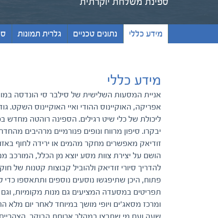
ספינת משלחת יוקרתית
מידע כללי
נתונים טכניים
גלרית תמונות
סו
מידע כללי
אניית המסעות השלישית של סילבר סי הונדסה במומ
אפריקה, האוקיינוס ההודי ואיי האוקיינוס השקט. ג
ליכולת של כלי שיט רגילים. הספינה רוהטה מחדש 
יבקרו. סיפון מרווח ונופים פנורמיים מרהיבים מהחד
זודיאק מאפשרים מחקר מהמים או ירידה לחוף באזו
הושם על יצירת צוות מסע יוצא מן הכלל, המורכב ממ
להדריך סיורי זודיאק ולהוביל קבוצות קטנות של חוקר
פתוח, היכן שתיפגשו נוסעים נוספים ותתאספו כדי ל
תפריטים במסעדה המציעים גם מנות מקומיות, וגם מ
ומרכז מסאג'ים ויופי מושך במיוחד לאחר יום מלא ה
שעה ועם מי שתרצו במהלך ארוחת הבוקר, הצהריים וב