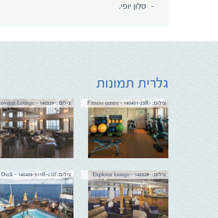
סלון יופי.
גלרית תמונות
צילום: Fitness centre - 140401-23R-
צילום: overer Lounge - 140329
6R-c.tif
c2.tif
צילום: Explorer lounge - 140328-
צילום: Pool Deck - 140406-511R-c.tif
211R-c.tif