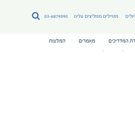
ולים
מטיילים ממליצים עלינו
03-6879090
ת המדריכים
מאמרים
המלצות
הבית
מאמרים
M.Rostropovich. Opera Restaurant (3)