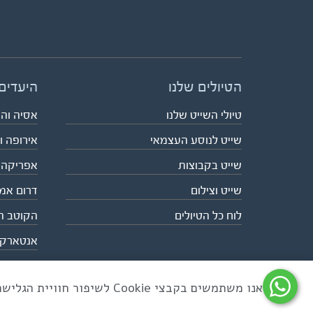
הטיולים שלנו
היעדים
טיולי השייט שלנו
אסיה וה
שייט לנוסע העצמאי
אירופה ו
שייט בקבוצות
אפריקה
שייט וצילום
דרום אמ
לוח כל הטיולים
הקוטב ה
אנטארק
אנו משתמשים בקבצי Cookie לשיפור חוויית הגלישה ולניתוח שימוש באתר
כל הזכויות שמורות לאקו טיולי שטח | טלפון 03-6879090 | פקס 03-6879099 |