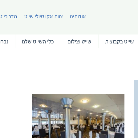
אודותינו
צוות אקו טיולי שייט
מדריכי טי
שייט בקבוצות
שייט וצילום
כלי השייט שלנו
נבחר
עמוד 
M.Rostropovich. Opera Restaurant (3)