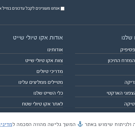
אנחנו מעוניינים לקבל עדכונים במייל או בsms על טיול
 שלנו
אודות אקו טיולי שייט
פסיפיק
אודותינו
המזרח התיכון
צוות אקו טיולי שייט
מדריכי טיולים
ריקה
מטיילים ממליצים עלינו
צפוני הארקטי
כלי השייט שלנו
טיקה
לאתר אקו טיולי שטח
המשך גלישה מהווה הסכמה ל
מדיני
מייל mail@eco.co.il
| כתובתנו המסגר 55, תל אביב