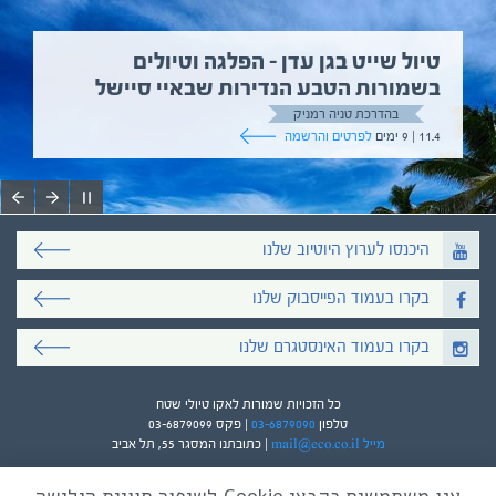
טיול שייט בגן עדן – הפלגה וטיולים
בשמורות הטבע הנדירות שבאיי סיישל
בהדרכת טניה רמניק
11.4 | 9 ימים
לפרטים והרשמה
היכנסו לערוץ היוטיוב שלנו
בקרו בעמוד הפייסבוק שלנו
בקרו בעמוד האינסטגרם שלנו
כל הזכויות שמורות לאקו טיולי שטח
טלפון
03-6879090
| פקס 03-6879099
מייל mail@eco.co.il
| כתובתנו המסגר 55, תל אביב
אנו משתמשים בקבצי Cookie לשיפור חוויית הגלישה
עיצוב ופיתוח:
ביבר גלובל