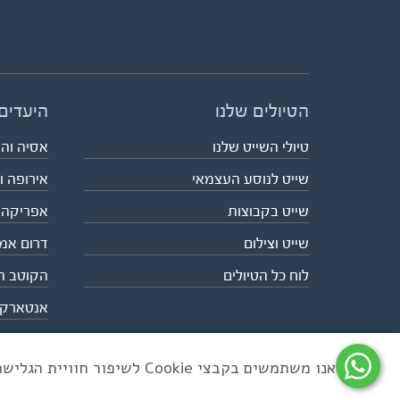
הטיולים שלנו
היעדים
טיולי השייט שלנו
אסיה וה
שייט לנוסע העצמאי
אירופה ו
שייט בקבוצות
אפריקה
שייט וצילום
דרום אמ
לוח כל הטיולים
הקוטב ה
אנטארק
אנו משתמשים בקבצי Cookie לשיפור חוויית הגלישה ולניתוח שימוש באתר
כל הזכויות שמורות לאקו טיולי שטח | טלפון 03-6879090 | פקס 03-6879099 |