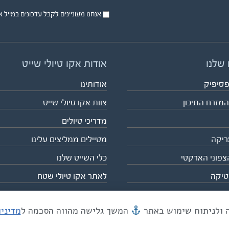
אנחנו מעוניינים לקבל עדכונים במייל או בsms על טיול
 שלנו
אודות אקו טיולי שייט
פסיפיק
אודותינו
המזרח התיכון
צוות אקו טיולי שייט
מדריכי טיולים
ריקה
מטיילים ממליצים עלינו
צפוני הארקטי
כלי השייט שלנו
טיקה
לאתר אקו טיולי שטח
המשך גלישה מהווה הסכמה ל
מדיני
מייל mail@eco.co.il
| כתובתנו המסגר 55, תל אביב