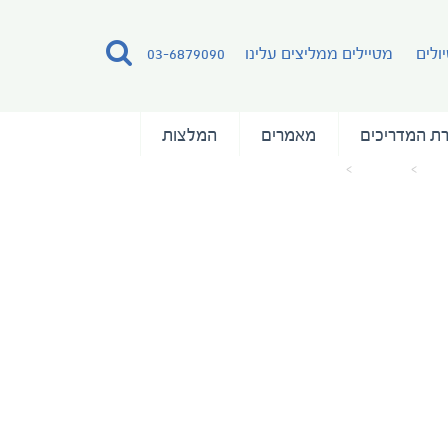
ולים
מטיילים ממליצים עלינו
03-6879090
ת המדריכים
מאמרים
המלצות
בית
מאמרים
140422_Polar Pioneer deck plan_OCT12