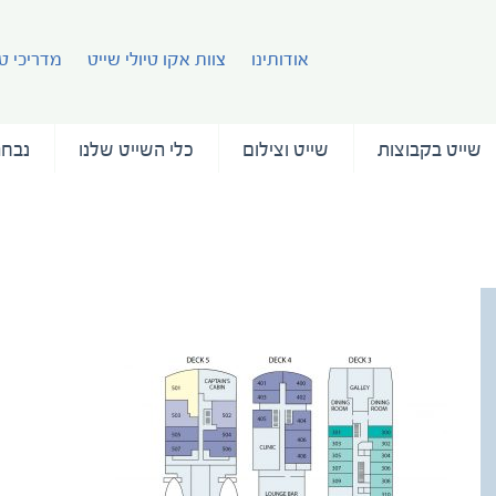
אודותינו
צוות אקו טיולי שייט
מדריכי טי
שייט בקבוצות
שייט וצילום
כלי השייט שלנו
נבחר
עמוד ה
140422_Polar Pioneer deck plan_OCT12