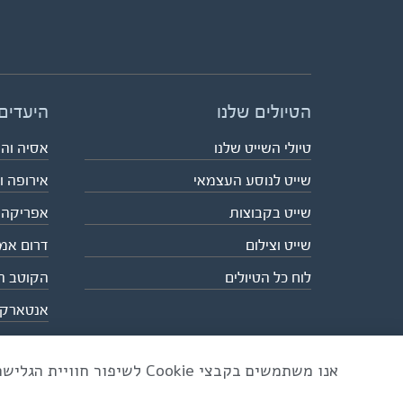
הטיולים שלנו
היעדים
טיולי השייט שלנו
אסיה וה
שייט לנוסע העצמאי
אירופה ו
שייט בקבוצות
אפריקה
שייט וצילום
דרום אמ
לוח כל הטיולים
הקוטב ה
אנטארק
אנו משתמשים בקבצי Cookie לשיפור חוויית הגלישה ולניתוח שימוש באתר
כל הזכויות שמורות לאקו טיולי שטח | טלפון 03-6879090 | פקס 03-6879099 |