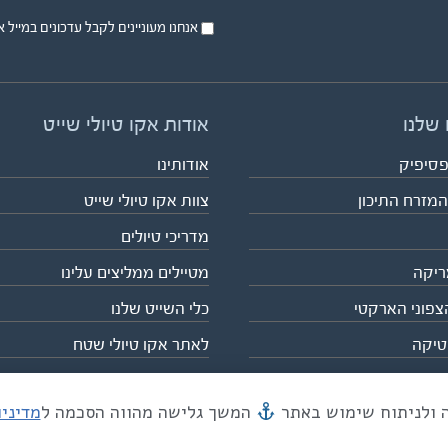
אנחנו מעוניינים לקבל עדכונים במייל או בsms על טיול
 שלנו
אודות אקו טיולי שייט
פסיפיק
אודותינו
המזרח התיכון
צוות אקו טיולי שייט
מדריכי טיולים
ריקה
מטיילים ממליצים עלינו
צפוני הארקטי
כלי השייט שלנו
טיקה
לאתר אקו טיולי שטח
המשך גלישה מהווה הסכמה ל
מדיני
מייל mail@eco.co.il
| כתובתנו המסגר 55, תל אביב