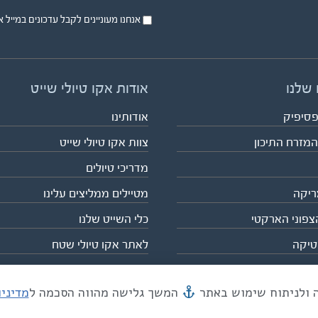
אנחנו מעוניינים לקבל עדכונים במייל או בsms על טיול
 שלנו
אודות אקו טיולי שייט
פסיפיק
אודותינו
המזרח התיכון
צוות אקו טיולי שייט
מדריכי טיולים
ריקה
מטיילים ממליצים עלינו
צפוני הארקטי
כלי השייט שלנו
טיקה
לאתר אקו טיולי שטח
המשך גלישה מהווה הסכמה ל
מדיני
מייל mail@eco.co.il
| כתובתנו המסגר 55, תל אביב