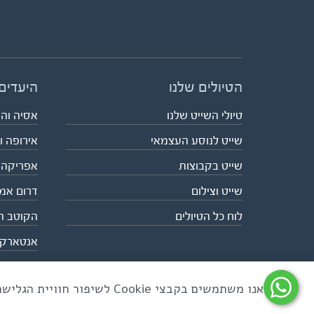
הטיולים שלנו
היעדים
טיולי השייט שלנו
אסיה וה
שייט לנוסע העצמאי
אירופה ו
שייט בקבוצות
אפריקה
שייט וצילום
דרום אמ
לוח כל הטיולים
הקוטב ה
אנטארק
אנו משתמשים בקבצי Cookie לשיפור חוויית הגלישה ולניתוח שימוש באתר
כל הזכויות שמורות לאקו טיולי שטח | טלפון 03-6879090 | פקס 03-6879099 |