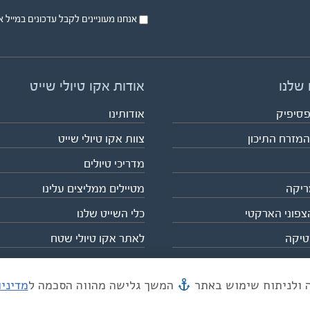
אנחנו מעוניינים לקבל עדכונים במייל או בsms על טיול
 שלנו
אודות אקו טיולי שייט
פסיפיק
אודותינו
המזרח התיכון
צוות אקו טיולי שייט
מדריכי טיולים
ריקה
מטיילים ממליצים עלינו
צפוני הארקטי
כלי השייט שלנו
טיקה
לאתר אקו טיולי שטח
המשך גלישה מהווה הסכמה ל
מדיני
מייל mail@eco.co.il
| כתובתנו המסגר 55, תל אביב