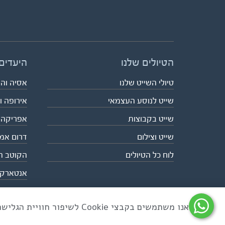
הטיולים שלנו
היעדים
טיולי השייט שלנו
אסיה וה
שייט לנוסע העצמאי
אירופה ו
שייט בקבוצות
אפריקה
שייט וצילום
דרום אמ
לוח כל הטיולים
הקוטב ה
אנטארק
אנו משתמשים בקבצי Cookie לשיפור חוויית הגלישה ולניתוח שימוש באתר
כל הזכויות שמורות לאקו טיולי שטח | טלפון 03-6879090 | פקס 03-6879099 |