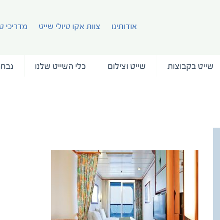
אודותינו
צוות אקו טיולי שייט
מדריכי טי
שייט בקבוצות
שייט וצילום
כלי השייט שלנו
נבחר
עמוד
RCI_VYSHOOT_BalconyStateroom