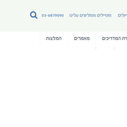
ולים
מטיילים ממליצים עלינו
03-6879090
ת המדריכים
מאמרים
המלצות
 הבית
מאמרים
RCI_VYSHOOT_BalconyStateroom