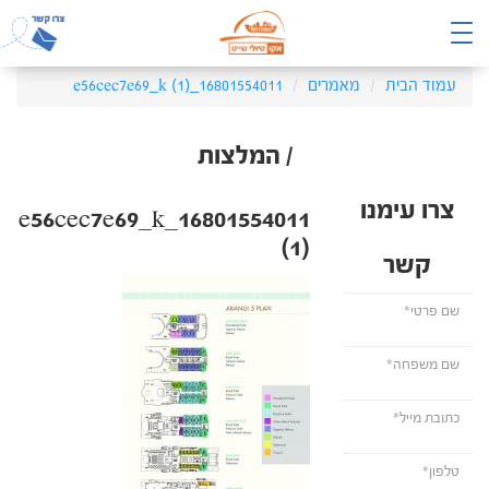
עמוד הבית
מאמרים
16801554011_e56cec7e69_k (1)
/ המלצות
צרו עימנו
16801554011_e56cec7e69_k
(1)
קשר