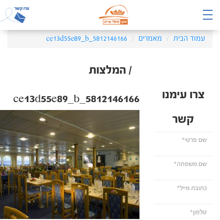
עמוד הבית
מאמרים
5812146166_ce13d55e89_b
/ המלצות
צרו עימנו
5812146166_ce13d55e89_b
קשר