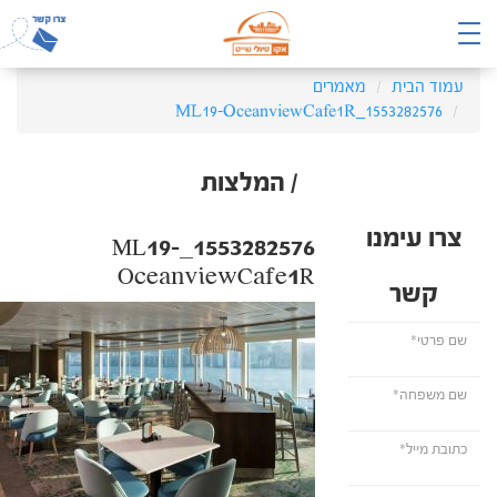
עמוד הבית
מאמרים
1553282576_ML19-OceanviewCafe1R
/ המלצות
צרו עימנו
1553282576_ML19-
OceanviewCafe1R
קשר