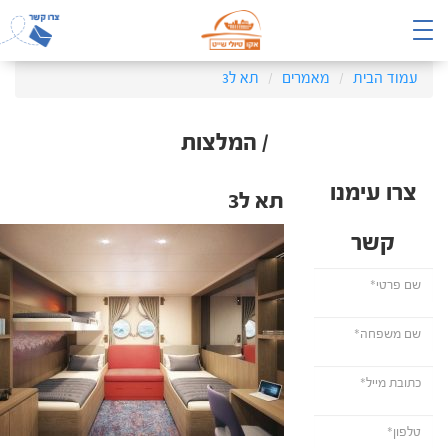
עמוד הבית
מאמרים
תא ל3
/ המלצות
צרו עימנו
תא ל3
קשר