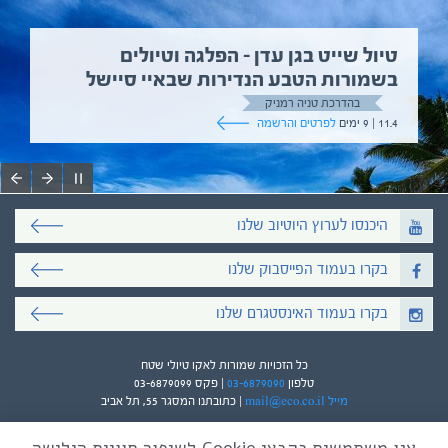
טיול שייט בגן עדן – הפלגה וטיולים
בשמורות הטבע הנדירות שבאיי סיישל
בהדרכת טניה רמניק
11.4 | 9 ימים
לפרטים והרשמה
היכנסו לערוץ היוטיוב שלנו
בקרו בעמוד הפייסבוק שלנו
בקרו בעמוד האינסטגרם שלנו
כל הזכויות שמורות לאקו טיולי שטח
טלפון
03-6879090
| פקס 03-6879099
מייל mail@eco.co.il
| כתובתנו המסגר 55, תל אביב
אנו משתמשים בקבצי Cookie לשיפור חוויית הגלישה
עיצוב ופיתוח:
ביבר גלובל