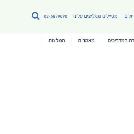
ולים
מטיילים ממליצים עלינו
03-6879090
ת המדריכים
מאמרים
המלצות
VARIETY VOYAGER_DECK PLAN_A4_WITHOUT NU
VARIETY 