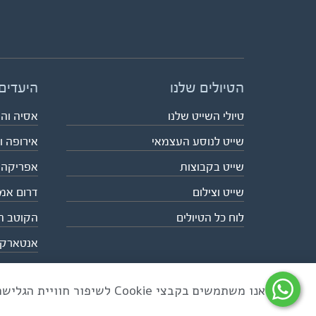
הטיולים שלנו
היעדים
טיולי השייט שלנו
אסיה וה
שייט לנוסע העצמאי
אירופה ו
שייט בקבוצות
אפריקה
שייט וצילום
דרום אמ
לוח כל הטיולים
הקוטב ה
אנטארק
אנו משתמשים בקבצי Cookie לשיפור חוויית הגלישה ולניתוח שימוש באתר
כל הזכויות שמורות לאקו טיולי שטח | טלפון 03-6879090 | פקס 03-6879099 |