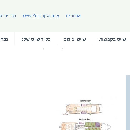
אודותינו
צוות אקו טיולי שייט
מדריכי טי
שייט בקבוצות
שייט וצילום
כלי השייט שלנו
נבחר
עמוד הבית
מאמרים
MBERING:Layout 1
VOYAGER_DECK PLAN_A4_WITHOUT
NUMBERING:Layout 1