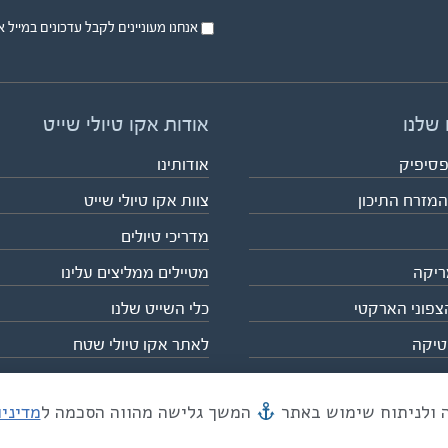
אנחנו מעוניינים לקבל עדכונים במייל או בsms על טיול
 שלנו
אודות אקו טיולי שייט
פסיפיק
אודותינו
המזרח התיכון
צוות אקו טיולי שייט
מדריכי טיולים
ריקה
מטיילים ממליצים עלינו
צפוני הארקטי
כלי השייט שלנו
טיקה
לאתר אקו טיולי שטח
המשך גלישה מהווה הסכמה ל
מדיני
מייל mail@eco.co.il
| כתובתנו המסגר 55, תל אביב