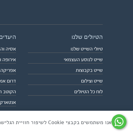
הטיולים שלנו
היעדים
טיולי השייט שלנו
אסיה וה
שייט לנוסע העצמאי
אירופה ו
שייט בקבוצות
אפריקה
שייט וצילום
דרום אמ
לוח כל הטיולים
הקוטב ה
אנטארק
אנו משתמשים בקבצי Cookie לשיפור חוויית הגלישה ולניתוח שימוש באתר
כל הזכויות שמורות לאקו טיולי שטח | טלפון 03-6879090 | פקס 03-6879099 |