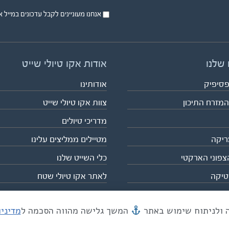
אנחנו מעוניינים לקבל עדכונים במייל או בsms על טיול
 שלנו
אודות אקו טיולי שייט
פסיפיק
אודותינו
המזרח התיכון
צוות אקו טיולי שייט
מדריכי טיולים
ריקה
מטיילים ממליצים עלינו
צפוני הארקטי
כלי השייט שלנו
טיקה
לאתר אקו טיולי שטח
המשך גלישה מהווה הסכמה ל
מדיני
מייל mail@eco.co.il
| כתובתנו המסגר 55, תל אביב