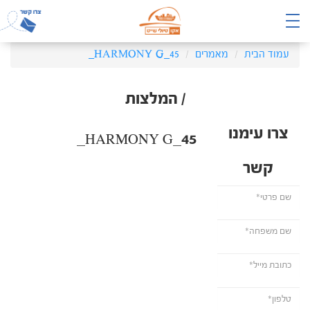
עמוד הבית
מאמרים
HARMONY G_45_
/ המלצות
צרו עימנו
HARMONY G_45_
קשר