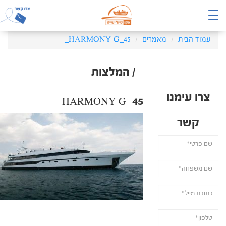
עמוד הבית
מאמרים
HARMONY G_45_
/ המלצות
צרו עימנו
HARMONY G_45_
קשר