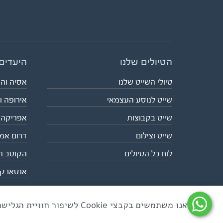
הטיולים שלנו
היעדים
טיולי השייט שלנו
אסיה וה
שייט לנוסע העצמאי
אירופה ו
שייט בקבוצות
אפריקה
שייט וצילום
דרום אמ
לוח כל הטיולים
הקוטב ה
אנטארק
אנו משתמשים בקבצי Cookie לשיפור חוויית הגלישה ולניתוח שימוש באתר
כל הזכויות שמורות לאקו טיולי שטח | טלפון 03-6879090 | פקס 03-6879099 |