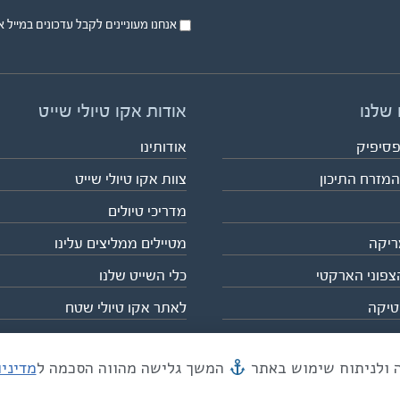
אנחנו מעוניינים לקבל עדכונים במייל או בsms על טיול
 שלנו
אודות אקו טיולי שייט
פסיפיק
אודותינו
המזרח התיכון
צוות אקו טיולי שייט
מדריכי טיולים
ריקה
מטיילים ממליצים עלינו
צפוני הארקטי
כלי השייט שלנו
טיקה
לאתר אקו טיולי שטח
המשך גלישה מהווה הסכמה ל
מדיני
מייל mail@eco.co.il
| כתובתנו המסגר 55, תל אביב