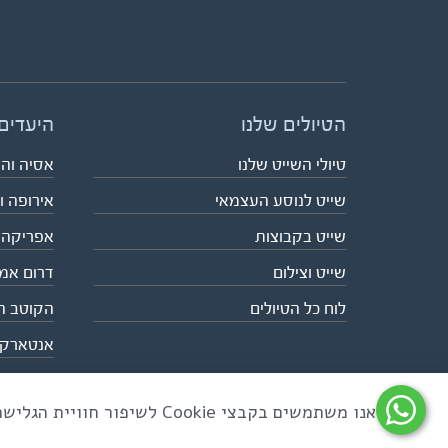
הטיולים שלנו
היעדים
טיולי השייט שלנו
אסיה וה
שייט לנוסע העצמאי
אירופה ו
שייט בקבוצות
אפריקה
שייט וצילום
דרום אמ
לוח כל הטיולים
הקוטב ה
אנטארק
אנו משתמשים בקבצי Cookie לשיפור חוויית הגלישה ולניתוח שימוש באתר
כל הזכויות שמורות לאקו טיולי שטח | טלפון 03-6879090 | פקס 03-6879099 |