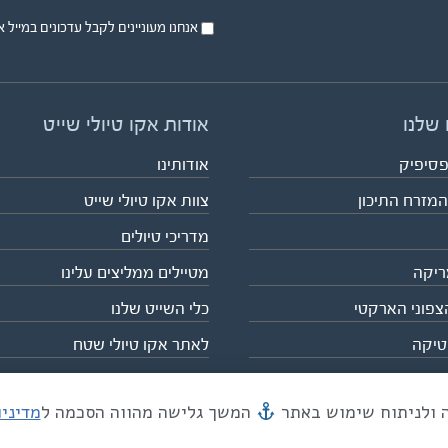
אנחנו מעוניינים לקבל עדכונים במייל או בsms על טיול
 שלנו
אודות אקו טיולי שייט
פסיפיק
אודותינו
המזרח התיכון
צוות אקו טיולי שייט
מדריכי טיולים
ריקה
מטיילים ממליצים עלינו
צפוני הארקטי
כלי השייט שלנו
טיקה
לאתר אקו טיולי שטח
המשך גלישה מהווה הסכמה ל
מדיני
מייל mail@eco.co.il
| כתובתנו המסגר 55, תל אביב