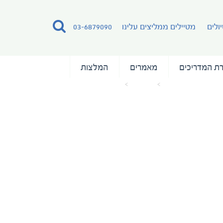
ולים
מטיילים ממליצים עלינו
03-6879090
ת המדריכים
מאמרים
המלצות
עמוד הבית
מאמרים
ae_Albatros Boutique 5