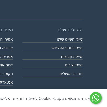
הטיולים שלנו
היעדים
טיולי השייט שלנו
אסיה וה
שייט לנוסע העצמאי
אירופה ו
שייט בקבוצות
אפריקה
שייט וצילום
דרום אמ
לוח כל הטיולים
הקוטב ה
אנטארק
אנו משתמשים בקבצי Cookie לשיפור חוויית הגלישה ולניתוח שימוש באתר
כל הזכויות שמורות לאקו טיולי שטח | טלפון 03-6879090 | פקס 03-6879099 |