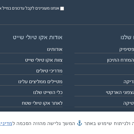
אנחנו מעוניינים לקבל עדכונים במייל או בsms על טיול
 שלנו
אודות אקו טיולי שייט
פסיפיק
אודותינו
המזרח התיכון
צוות אקו טיולי שייט
מדריכי טיולים
ריקה
מטיילים ממליצים עלינו
צפוני הארקטי
כלי השייט שלנו
טיקה
לאתר אקו טיולי שטח
המשך גלישה מהווה הסכמה ל
מדיני
מייל mail@eco.co.il
| כתובתנו המסגר 55, תל אביב