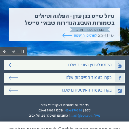
טיול שייט בגן עדן – הפלגה וטיולים
בשמורות הטבע הנדירות שבאיי סיישל
בהדרכת טניה רמניק
11.4 | 9 ימים
לפרטים והרשמה
היכנסו לערוץ היוטיוב שלנו
בקרו בעמוד הפייסבוק שלנו
בקרו בעמוד האינסטגרם שלנו
כל הזכויות שמורות לאקו טיולי שטח
טלפון
03-6879090
| פקס 03-6879099
מייל mail@eco.co.il
| כתובתנו המסגר 55, תל אביב
אנו משתמשים בקבצי Cookie לשיפור חוויית הגלישה
עיצוב ופיתוח:
ביבר גלובל