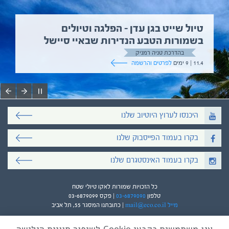
טיול שייט בגן עדן – הפלגה וטיולים
בשמורות הטבע הנדירות שבאיי סיישל
בהדרכת טניה רמניק
11.4 | 9 ימים
לפרטים והרשמה
היכנסו לערוץ היוטיוב שלנו
בקרו בעמוד הפייסבוק שלנו
בקרו בעמוד האינסטגרם שלנו
כל הזכויות שמורות לאקו טיולי שטח
טלפון
03-6879090
| פקס 03-6879099
מייל mail@eco.co.il
| כתובתנו המסגר 55, תל אביב
אנו משתמשים בקבצי Cookie לשיפור חוויית הגלישה
עיצוב ופיתוח:
ביבר גלובל