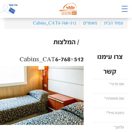
עמוד הבית
מאמרים
Cabins_CAT6-768×512
/ המלצות
צרו עימנו
Cabins_CAT6-768×512
קשר