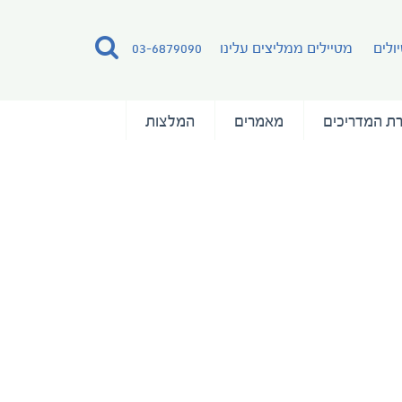
ולים
מטיילים ממליצים עלינו
03-6879090
ת המדריכים
מאמרים
המלצות
ocean-endeavour-superior-twin-ocean-endeavour-categ
ocean-endeavour-s