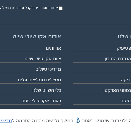
אנחנו מעוניינים לקבל עדכונים במייל או בsms על טיול
 שלנו
אודות אקו טיולי שייט
פסיפיק
אודותינו
המזרח התיכון
צוות אקו טיולי שייט
מדריכי טיולים
ריקה
מטיילים ממליצים עלינו
צפוני הארקטי
כלי השייט שלנו
טיקה
לאתר אקו טיולי שטח
המשך גלישה מהווה הסכמה ל
מדיני
מייל mail@eco.co.il
| כתובתנו המסגר 55, תל אביב