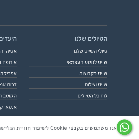
הטיולים שלנו
היעדים
טיולי השייט שלנו
אסיה וה
שייט לנוסע העצמאי
אירופה ו
שייט בקבוצות
אפריקה
שייט וצילום
דרום אמ
לוח כל הטיולים
הקוטב ה
אנטארק
אנו משתמשים בקבצי Cookie לשיפור חוויית הגלישה ולניתוח שימוש באתר
כל הזכויות שמורות לאקו טיולי שטח | טלפון 03-6879090 | פקס 03-6879099 |