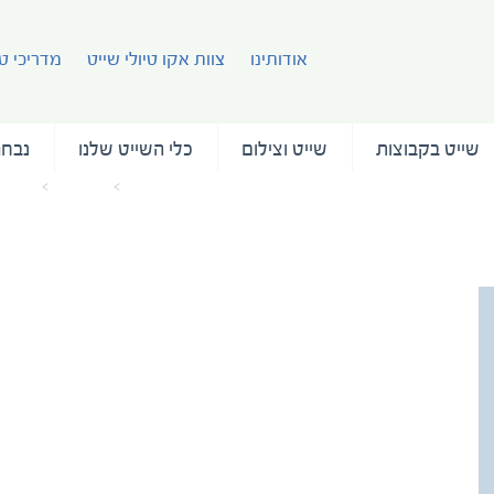
אודותינו
צוות אקו טיולי שייט
מדריכי טי
שייט בקבוצות
שייט וצילום
כלי השייט שלנו
נבחר
עמוד הבית
מאמרים
ory-8
uperior-twin-ocean-endeavour-category-8