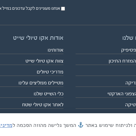
אנחנו מעוניינים לקבל עדכונים במייל או בsms על טיול
 שלנו
אודות אקו טיולי שייט
פסיפיק
אודותינו
המזרח התיכון
צוות אקו טיולי שייט
מדריכי טיולים
ריקה
מטיילים ממליצים עלינו
צפוני הארקטי
כלי השייט שלנו
טיקה
לאתר אקו טיולי שטח
המשך גלישה מהווה הסכמה ל
מדיני
מייל mail@eco.co.il
| כתובתנו המסגר 55, תל אביב