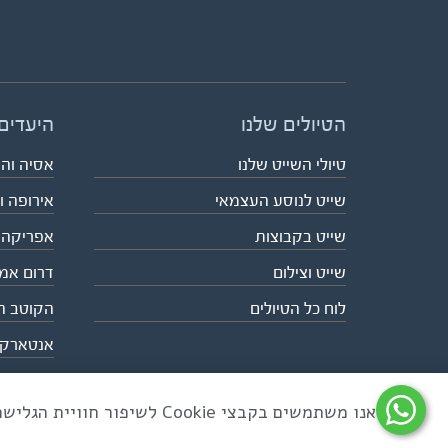
הטיולים שלנו
היעדים
טיולי השייט שלנו
אסיה וה
שייט לנוסע העצמאי
אירופה ו
שייט בקבוצות
אפריקה
שייט וצילום
דרום אמ
לוח כל הטיולים
הקוטב ה
אנטארק
אנו משתמשים בקבצי Cookie לשיפור חוויית הגלישה ולניתוח שימוש באתר
כל הזכויות שמורות לאקו טיולי שטח | טלפון 03-6879090 | פקס 03-6879099 |