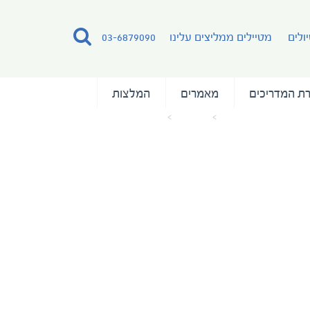
ולים
מטיילים ממליצים עלינו
03-6879090
ת המדריכים
מאמרים
המלצות
עמוד הבית
מאמרים
quark-4062-07032015-10