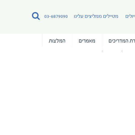
ולים
מטיילים ממליצים עלינו
03-6879090
ת המדריכים
מאמרים
המלצות
הבית
מאמרים
Panorama II Lounge Area Main Deck