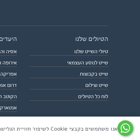
הטיולים שלנו
היעדים
טיולי השייט שלנו
אסיה וה
שייט לנוסע העצמאי
אירופה ו
שייט בקבוצות
אפריקה
שייט וצילום
דרום אמ
לוח כל הטיולים
הקוטב ה
אנטארק
אנו משתמשים בקבצי Cookie לשיפור חוויית הגלישה ולניתוח שימוש באתר
כל הזכויות שמורות לאקו טיולי שטח | טלפון 03-6879090 | פקס 03-6879099 |