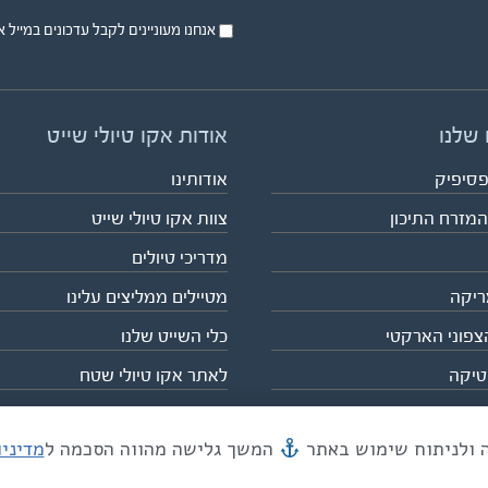
אנחנו מעוניינים לקבל עדכונים במייל או בsms על טיול
 שלנו
אודות אקו טיולי שייט
פסיפיק
אודותינו
המזרח התיכון
צוות אקו טיולי שייט
מדריכי טיולים
ריקה
מטיילים ממליצים עלינו
צפוני הארקטי
כלי השייט שלנו
טיקה
לאתר אקו טיולי שטח
המשך גלישה מהווה הסכמה ל
מדיני
מייל mail@eco.co.il
| כתובתנו המסגר 55, תל אביב