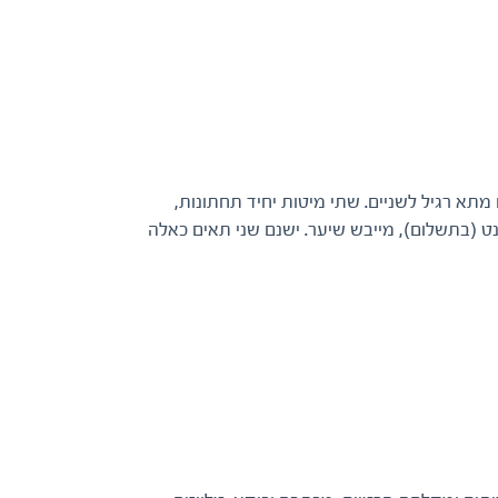
 4. תא פינתי וקצת יותר מרווח מתא רגיל לשניים. שתי מיטות יחיד תחתונות,
נט (בתשלום), מייבש שיער. ישנם שני תאים כאלה