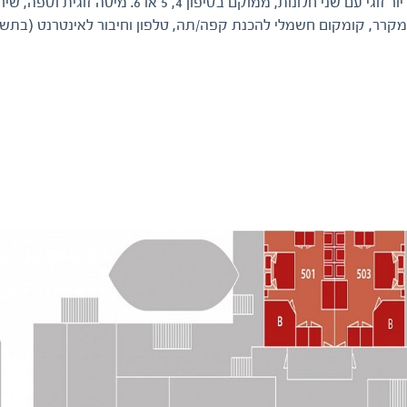
תא סופריור זוגי עם שני חלונות, ממוקם בס
קרר, קומקום חשמלי להכנת קפה/תה, טלפון וחיבור לאינטרנט (בתשלו