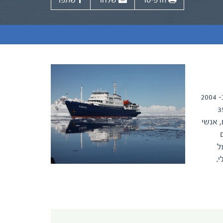
הדפיסו
שלחו
שתפו
האנייה פלנסיוס שימשה כאניית מחקר אוקיינוגראפית הולנדית שהחלה את דרכה ב- 1976 בצי ההולנדי המלכותי, והוסבה ב- 2004
רים ארקטיים. האנייה שופצה לחלוטין ב- 2009. באנייה מקום לעד 116 מטיילים, ב- 35
, טבחים, אנשי
ל
.