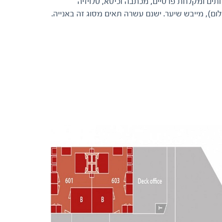
יפון 4, 5 או 6. מיטה זוגית וספה, שירותים ומקלחת פרטיים, מכתבה וכיסא, טלויזיה
ם), מייבש שיער. ישנם עשרה תאים מסוג זה באנייה.