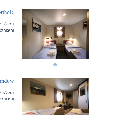
rthole
וחיבור ל
indow
וחיבור ל