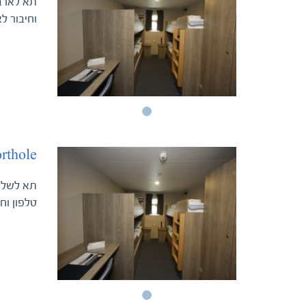
וחיבור ל
orthole
טלפון וח