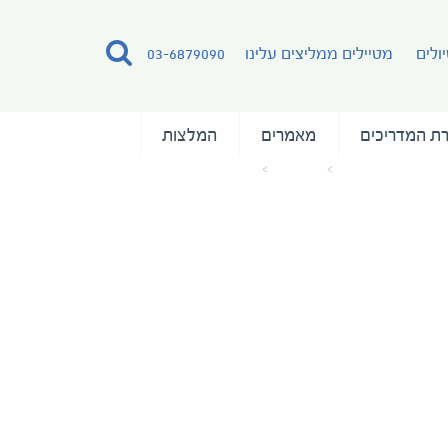
ולים
מטיילים ממליצים עלינו
03-6879090
ת המדריכים
מאמרים
המלצות
עמוד הבית
מאמרים
thumb_8489_default_1600