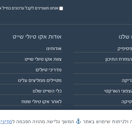
אנחנו מעוניינים לקבל עדכונים במייל או בsms על טיול
 שלנו
אודות אקו טיולי שייט
פסיפיק
אודותינו
המזרח התיכון
צוות אקו טיולי שייט
מדריכי טיולים
ריקה
מטיילים ממליצים עלינו
צפוני הארקטי
כלי השייט שלנו
טיקה
לאתר אקו טיולי שטח
המשך גלישה מהווה הסכמה ל
מדיני
מייל mail@eco.co.il
| כתובתנו המסגר 55, תל אביב