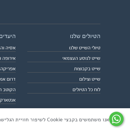
הטיולים שלנו
היעדים
טיולי השייט שלנו
אסיה וה
שייט לנוסע העצמאי
אירופה ו
שייט בקבוצות
אפריקה
שייט וצילום
דרום אמ
לוח כל הטיולים
הקוטב ה
אנטארק
אנו משתמשים בקבצי Cookie לשיפור חוויית הגלישה ולניתוח שימוש באתר
כל הזכויות שמורות לאקו טיולי שטח | טלפון 03-6879090 | פקס 03-6879099 |