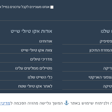
אנחנו מעוניינים לקבל עדכונים במייל או בsms על טיול
 שלנו
אודות אקו טיולי שייט
פסיפיק
אודותינו
המזרח התיכון
צוות אקו טיולי שייט
מדריכי טיולים
ריקה
מטיילים ממליצים עלינו
צפוני הארקטי
כלי השייט שלנו
טיקה
לאתר אקו טיולי שטח
המשך גלישה מהווה הסכמה ל
מדיני
מייל mail@eco.co.il
| כתובתנו המסגר 55, תל אביב