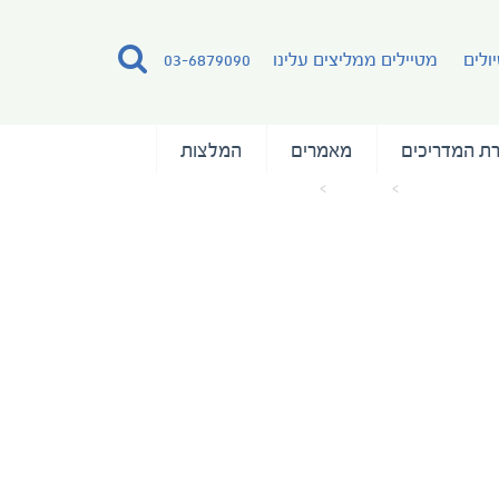
ולים
מטיילים ממליצים עלינו
03-6879090
ת המדריכים
מאמרים
המלצות
עמוד הבית
מאמרים
RVR-DeluxeBathroom-LRes