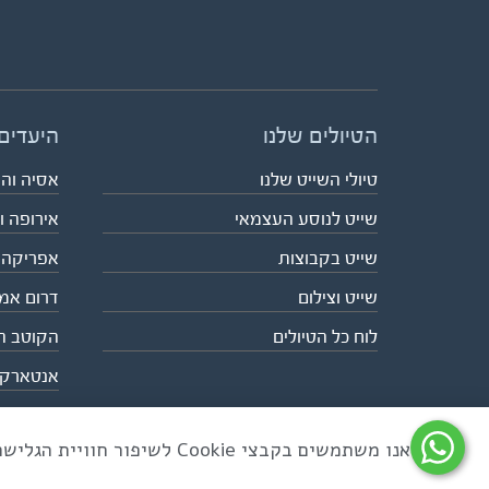
הטיולים שלנו
היעדים
טיולי השייט שלנו
אסיה וה
שייט לנוסע העצמאי
אירופה ו
שייט בקבוצות
אפריקה
שייט וצילום
דרום אמ
לוח כל הטיולים
הקוטב ה
אנטארק
אנו משתמשים בקבצי Cookie לשיפור חוויית הגלישה ולניתוח שימוש באתר
כל הזכויות שמורות לאקו טיולי שטח | טלפון 03-6879090 | פקס 03-6879099 |