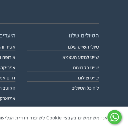
הטיולים שלנו
היעדים
טיולי השייט שלנו
אסיה וה
שייט לנוסע העצמאי
אירופה ו
שייט בקבוצות
אפריקה
שייט וצילום
דרום אמ
לוח כל הטיולים
הקוטב ה
אנטארק
אנו משתמשים בקבצי Cookie לשיפור חוויית הגלישה ולניתוח שימוש באתר
כל הזכויות שמורות לאקו טיולי שטח | טלפון 03-6879090 | פקס 03-6879099 |