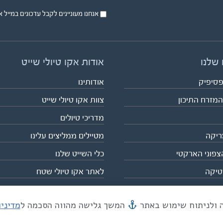
אנחנו מעוניינים לקבל עדכונים במייל או בsms על טיול
 שלנו
אודות אקו טיולי שייט
פסיפיק
אודותינו
המזרח התיכון
צוות אקו טיולי שייט
מדריכי טיולים
ריקה
מטיילים ממליצים עלינו
צפוני הארקטי
כלי השייט שלנו
טיקה
לאתר אקו טיולי שטח
המשך גלישה מהווה הסכמה ל
מדיני
מייל mail@eco.co.il
| כתובתנו המסגר 55, תל אביב