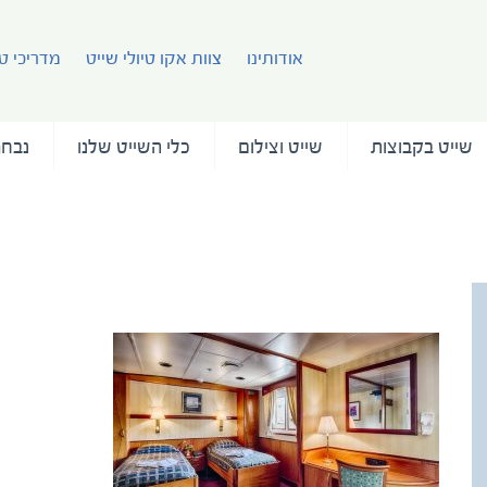
אודותינו
צוות אקו טיולי שייט
מדריכי טי
שייט בקבוצות
שייט וצילום
כלי השייט שלנו
נבחר
עמ
Cabin 402 Suite (9) Ken Kaminesky