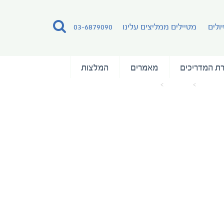
ולים
מטיילים ממליצים עלינו
03-6879090
ת המדריכים
מאמרים
המלצות
וד הבית
מאמרים
Cabin 402 Suite (9) Ken Kaminesky