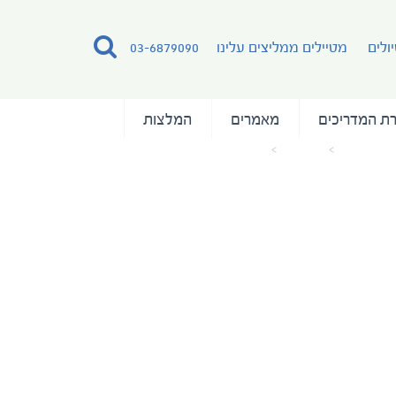
ולים
מטיילים ממליצים עלינו
03-6879090
ת המדריכים
מאמרים
המלצות
עמוד הבית
מאמרים
Clipper Club ©Rogelio Espinosa