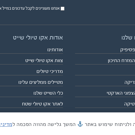
אנחנו מעוניינים לקבל עדכונים במייל או בsms על טיול
 שלנו
אודות אקו טיולי שייט
פסיפיק
אודותינו
המזרח התיכון
צוות אקו טיולי שייט
מדריכי טיולים
ריקה
מטיילים ממליצים עלינו
צפוני הארקטי
כלי השייט שלנו
טיקה
לאתר אקו טיולי שטח
המשך גלישה מהווה הסכמה ל
מדיני
מייל mail@eco.co.il
| כתובתנו המסגר 55, תל אביב