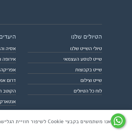
הטיולים שלנו
היעדים
טיולי השייט שלנו
אסיה וה
שייט לנוסע העצמאי
אירופה ו
שייט בקבוצות
אפריקה
שייט וצילום
דרום אמ
לוח כל הטיולים
הקוטב ה
אנטארק
אנו משתמשים בקבצי Cookie לשיפור חוויית הגלישה ולניתוח שימוש באתר
כל הזכויות שמורות לאקו טיולי שטח | טלפון 03-6879090 | פקס 03-6879099 |